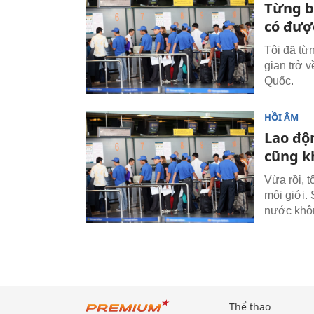
Từng b
có đượ
Tôi đã từ
gian trở v
Quốc.
HỒI ÂM
Lao độ
cũng kh
Vừa rồi, t
môi giới. 
nước khôn
Thể thao