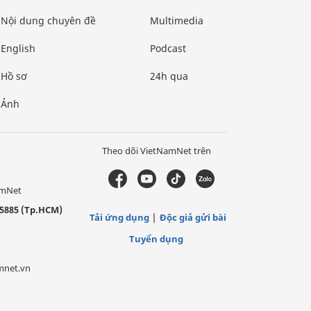
Nội dung chuyên đề
Multimedia
English
Podcast
Hồ sơ
24h qua
Ảnh
Theo dõi VietNamNet trên
amNet
5885 (Tp.HCM)
Tải ứng dụng
Độc giả gửi bài
Tuyển dụng
mnet.vn