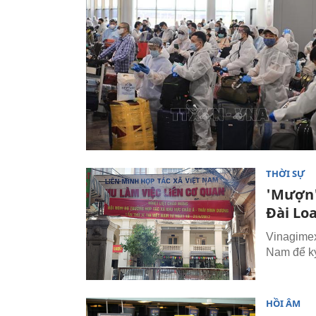
THỜI SỰ
'Mượn'
Đài Lo
Vinagimex
Nam để ký
HỒI ÂM