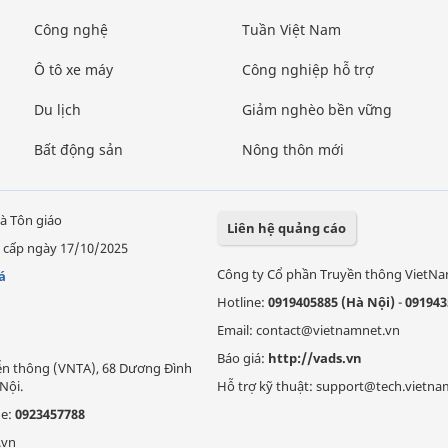
Công nghệ
Tuần Việt Nam
Ô tô xe máy
Công nghiệp hỗ trợ
Du lịch
Giảm nghèo bền vững
Bất động sản
Nông thôn mới
à Tôn giáo
Liên hệ quảng cáo
 cấp ngày 17/10/2025
Công ty Cổ phần Truyền thông VietN
á
Hotline:
0919405885 (Hà Nội)
-
091943
Email: contact@vietnamnet.vn
Báo giá:
http://vads.vn
Viễn thông (VNTA), 68 Dương Đình
Nội.
Hỗ trợ kỹ thuật: support@tech.vietna
ne:
0923457788
.vn