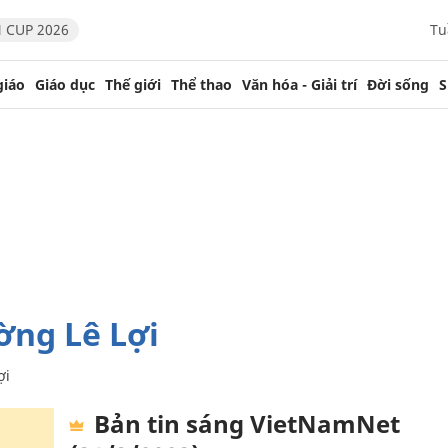
 CUP 2026
Tu
giáo
Giáo dục
Thế giới
Thể thao
Văn hóa - Giải trí
Đời sống
S
ờng Lê Lợi
ợi
Bản tin sáng VietNamNet