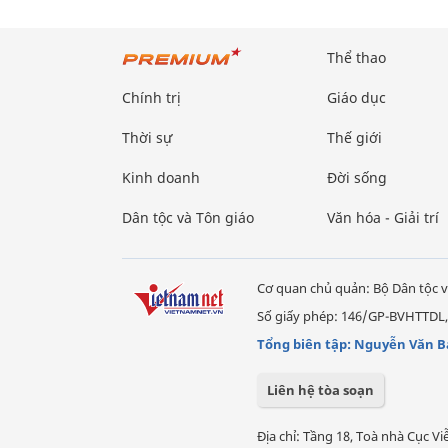
Thể thao
Chính trị
Giáo dục
Thời sự
Thế giới
Kinh doanh
Đời sống
Dân tộc và Tôn giáo
Văn hóa - Giải trí
Cơ quan chủ quản: Bộ Dân tộc v
Số giấy phép: 146/GP-BVHTTDL,
Tổng biên tập: Nguyễn Văn B
Liên hệ tòa soạn
Địa chỉ: Tầng 18, Toà nhà Cục 