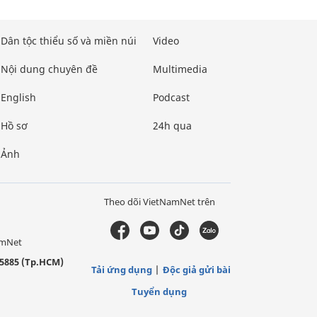
Dân tộc thiểu số và miền núi
Video
Nội dung chuyên đề
Multimedia
English
Podcast
Hồ sơ
24h qua
Ảnh
Theo dõi VietNamNet trên
amNet
5885 (Tp.HCM)
Tải ứng dụng
Độc giả gửi bài
Tuyển dụng