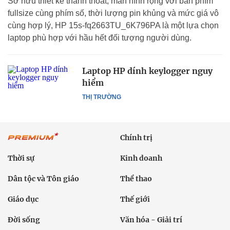
Sở hữu thiết kế thanh thoát, màn hình rộng với bàn phím
fullsize cùng phím số, thời lượng pin khủng và mức giá vô
cùng hợp lý, HP 15s-fq2663TU_6K796PA là một lựa chọn
laptop phù hợp với hầu hết đối tượng người dùng.
Laptop HP dính keylogger nguy
hiểm
THỊ TRƯỜNG
Chính trị
Thời sự
Kinh doanh
Dân tộc và Tôn giáo
Thể thao
Giáo dục
Thế giới
Đời sống
Văn hóa - Giải trí