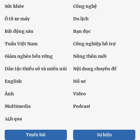
Sức khỏe
Công nghệ
Ô tô xe máy
Du lịch
Bất động sản
Bạn đọc
Tuần Việt Nam
Công nghiệp hỗ trợ
Giảm nghèo bền vững
Nông thôn mới
Dân tộc thiểu số và miền núi
Nội dung chuyên đề
English
Hồ sơ
Ảnh
Video
Multimedia
Podcast
24h qua
Tuyến bài
Sự kiện