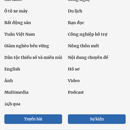
Ô tô xe máy
Du lịch
Bất động sản
Bạn đọc
Tuần Việt Nam
Công nghiệp hỗ trợ
Giảm nghèo bền vững
Nông thôn mới
Dân tộc thiểu số và miền núi
Nội dung chuyên đề
English
Hồ sơ
Ảnh
Video
Multimedia
Podcast
24h qua
Tuyến bài
Sự kiện