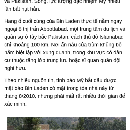
và Pakistan. Song, lực lượng đặc nhiệm Mỹ nhiều
lần bắt hụt hắn.
Hang ổ cuối cùng của Bin Laden thực tế nằm ngay
ngoại ô thị trấn Abbottabad, một trung tâm du lịch và
quân sự ở tây bắc Pakistan, cách thủ đô Islamabad
chỉ khoảng 100 km. Nơi ẩn náu của trùm khủng bố
nằm biệt lập với xung quanh, trong khu vực có dân
cư thuộc tầng lớp trung lưu hoặc sĩ quan quân đội
nghỉ hưu.
Theo nhiều nguồn tin, tình báo Mỹ bắt đầu được
mật báo Bin Laden có mặt trong tòa nhà này từ
tháng 8/2010, nhưng phải mất rất nhiều thời gian để
xác minh.