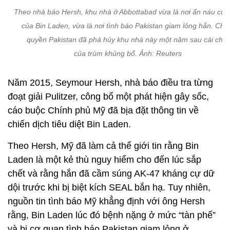
Theo nhà báo Hersh, khu nhà ở Abbottabad vừa là nơi ẩn náu cuối
của Bin Laden, vừa là nơi tình báo Pakistan giam lỏng hắn. Chí
quyền Pakistan đã phá hủy khu nhà này một năm sau cái chết
của trùm khủng bố. Ảnh: Reuters
Năm 2015, Seymour Hersh, nhà báo điều tra từng
đoạt giải Pulitzer, công bố một phát hiện gây sốc,
cáo buộc Chính phủ Mỹ đã bịa đặt thông tin về
chiến dịch tiêu diệt Bin Laden.
Theo Hersh, Mỹ đã làm cả thế giới tin rằng Bin
Laden là một kẻ thù nguy hiểm cho đến lúc sắp
chết và rằng hắn đã cầm súng AK-47 kháng cự dữ
dội trước khi bị biệt kích SEAL bắn hạ. Tuy nhiên,
nguồn tin tình báo Mỹ khẳng định với ông Hersh
rằng, Bin Laden lúc đó bệnh nặng ở mức “tàn phế”
và bị cơ quan tình báo Pakistan giam lỏng ở