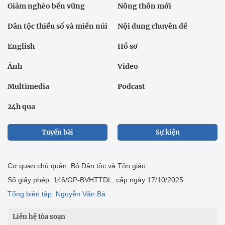
Giảm nghèo bền vững
Nông thôn mới
Dân tộc thiểu số và miền núi
Nội dung chuyên đề
English
Hồ sơ
Ảnh
Video
Multimedia
Podcast
24h qua
Tuyến bài
Sự kiện
Cơ quan chủ quản: Bộ Dân tộc và Tôn giáo
Số giấy phép: 146/GP-BVHTTDL, cấp ngày 17/10/2025
Tổng biên tập: Nguyễn Văn Bá
Liên hệ tòa soạn