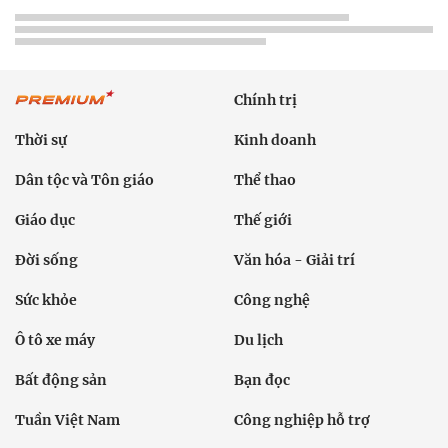
Chính trị
Thời sự
Kinh doanh
Dân tộc và Tôn giáo
Thể thao
Giáo dục
Thế giới
Đời sống
Văn hóa - Giải trí
Sức khỏe
Công nghệ
Ô tô xe máy
Du lịch
Bất động sản
Bạn đọc
Tuần Việt Nam
Công nghiệp hỗ trợ