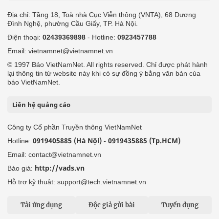
Địa chỉ: Tầng 18, Toà nhà Cục Viễn thông (VNTA), 68 Dương
Đình Nghệ, phường Cầu Giấy, TP. Hà Nội.
Điện thoại:
02439369898
- Hotline:
0923457788
Email: vietnamnet@vietnamnet.vn
© 1997 Báo VietNamNet. All rights reserved. Chỉ được phát hành
lại thông tin từ website này khi có sự đồng ý bằng văn bản của
báo VietNamNet.
Liên hệ quảng cáo
Công ty Cổ phần Truyền thông VietNamNet
0919405885 (Hà Nội)
0919435885 (Tp.HCM)
Hotline:
-
Email: contact@vietnamnet.vn
http://vads.vn
Báo giá:
Hỗ trợ kỹ thuật: support@tech.vietnamnet.vn
Tải ứng dụng
Độc giả gửi bài
Tuyển dụng