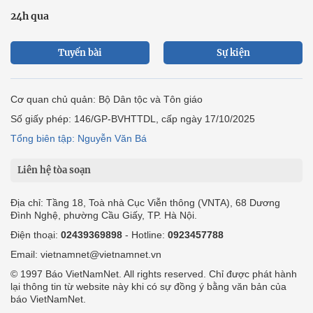
24h qua
Tuyến bài
Sự kiện
Cơ quan chủ quản: Bộ Dân tộc và Tôn giáo
Số giấy phép: 146/GP-BVHTTDL, cấp ngày 17/10/2025
Tổng biên tập: Nguyễn Văn Bá
Liên hệ tòa soạn
Địa chỉ: Tầng 18, Toà nhà Cục Viễn thông (VNTA), 68 Dương
Đình Nghệ, phường Cầu Giấy, TP. Hà Nội.
Điện thoại:
02439369898
- Hotline:
0923457788
Email: vietnamnet@vietnamnet.vn
© 1997 Báo VietNamNet. All rights reserved. Chỉ được phát hành
lại thông tin từ website này khi có sự đồng ý bằng văn bản của
báo VietNamNet.