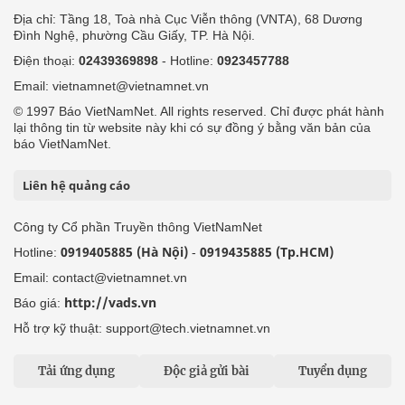
Địa chỉ: Tầng 18, Toà nhà Cục Viễn thông (VNTA), 68 Dương
Đình Nghệ, phường Cầu Giấy, TP. Hà Nội.
Điện thoại:
02439369898
- Hotline:
0923457788
Email: vietnamnet@vietnamnet.vn
© 1997 Báo VietNamNet. All rights reserved. Chỉ được phát hành
lại thông tin từ website này khi có sự đồng ý bằng văn bản của
báo VietNamNet.
Liên hệ quảng cáo
Công ty Cổ phần Truyền thông VietNamNet
0919405885 (Hà Nội)
0919435885 (Tp.HCM)
Hotline:
-
Email: contact@vietnamnet.vn
http://vads.vn
Báo giá:
Hỗ trợ kỹ thuật: support@tech.vietnamnet.vn
Tải ứng dụng
Độc giả gửi bài
Tuyển dụng