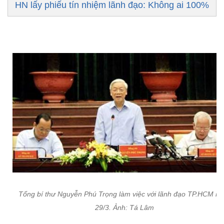
HN lấy phiếu tín nhiệm lãnh đạo: Không ai 100%
Tổng bí thư Nguyễn Phú Trọng làm việc với lãnh đạo TP.HCM ng
29/3. Ảnh: Tá Lâm