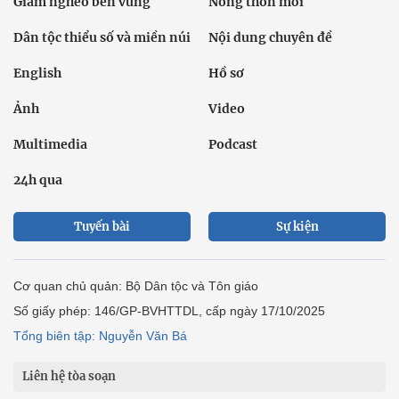
Giảm nghèo bền vững
Nông thôn mới
Dân tộc thiểu số và miền núi
Nội dung chuyên đề
English
Hồ sơ
Ảnh
Video
Multimedia
Podcast
24h qua
Tuyến bài
Sự kiện
Cơ quan chủ quản: Bộ Dân tộc và Tôn giáo
Số giấy phép: 146/GP-BVHTTDL, cấp ngày 17/10/2025
Tổng biên tập: Nguyễn Văn Bá
Liên hệ tòa soạn