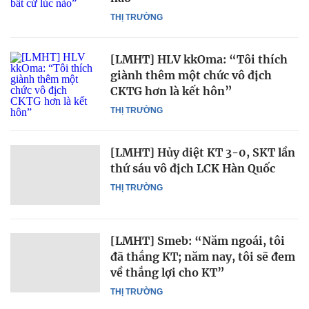
THỊ TRƯỜNG
[LMHT] HLV kkOma: “Tôi thích
giành thêm một chức vô địch
CKTG hơn là kết hôn”
THỊ TRƯỜNG
[LMHT] Hủy diệt KT 3-0, SKT lần
thứ sáu vô địch LCK Hàn Quốc
THỊ TRƯỜNG
[LMHT] Smeb: “Năm ngoái, tôi
đã thắng KT; năm nay, tôi sẽ đem
về thắng lợi cho KT”
THỊ TRƯỜNG