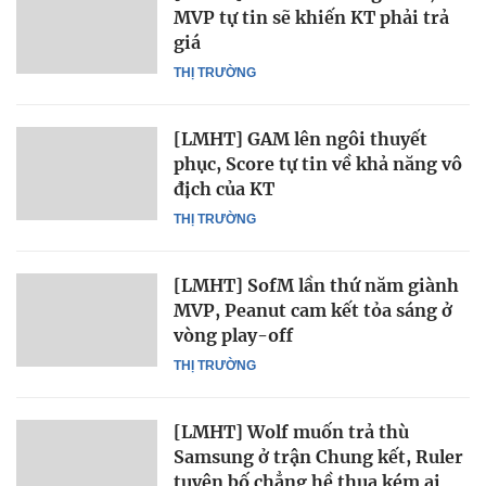
MVP tự tin sẽ khiến KT phải trả
giá
THỊ TRƯỜNG
[LMHT] GAM lên ngôi thuyết
phục, Score tự tin về khả năng vô
địch của KT
THỊ TRƯỜNG
[LMHT] SofM lần thứ năm giành
MVP, Peanut cam kết tỏa sáng ở
vòng play-off
THỊ TRƯỜNG
[LMHT] Wolf muốn trả thù
Samsung ở trận Chung kết, Ruler
tuyên bố chẳng hề thua kém ai