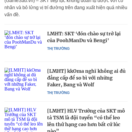
(GameSao.vn) – SKT tiếp tục không đoàn tụ được với cố
nhân và bỏ lửng vị trí đường trên đang xuất hiện quá nhiều
vấn đề.
LMHT: SKT ‘đón chào sự trở lại
của PoohManDu và Bengi’
THỊ TRƯỜNG
[LMHT] kkOma nghĩ không ai đủ
đẳng cấp để so bì với những
Faker, Bang và Wolf
THỊ TRƯỜNG
[LMHT] HLV Trưởng của SKT mô
tả TSM là đội tuyển “có thể leo
lên thứ hạng cao hơn bất cứ lúc
nào”