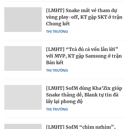
[LMHT] Snake mất vé tham dự
vòng play-off, KT gặp SKT ở trận
Chung kết
THỊ TRƯỜNG
[LMHT] “Trả đủ cả vốn lẫn lời”
với MVP, KT gặp Samsung ở trận
Bán kết
THỊ TRƯỜNG
[LMHT] SofM dùng Kha’Zix giúp
Snake thắng dễ, Blank tự tin đã
lấy lại phong độ
THỊ TRƯỜNG
[LMHT] SofM “chìm nghỉm”,