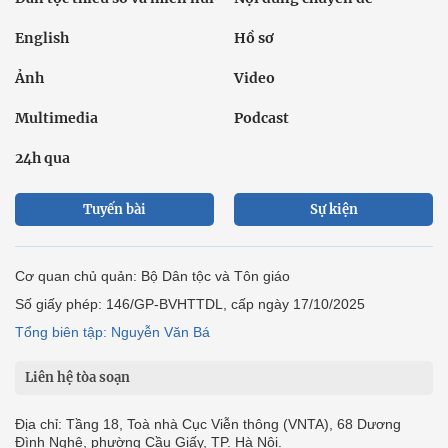
English
Hồ sơ
Ảnh
Video
Multimedia
Podcast
24h qua
Tuyến bài
Sự kiện
Cơ quan chủ quản: Bộ Dân tộc và Tôn giáo
Số giấy phép: 146/GP-BVHTTDL, cấp ngày 17/10/2025
Tổng biên tập: Nguyễn Văn Bá
Liên hệ tòa soạn
Địa chỉ: Tầng 18, Toà nhà Cục Viễn thông (VNTA), 68 Dương
Đình Nghệ, phường Cầu Giấy, TP. Hà Nội.