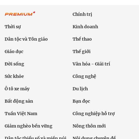
Chính trị
Thời sự
Kinh doanh
Dân tộc và Tôn giáo
Thể thao
Giáo dục
Thế giới
Đời sống
Văn hóa - Giải trí
Sức khỏe
Công nghệ
Ô tô xe máy
Du lịch
Bất động sản
Bạn đọc
Tuần Việt Nam
Công nghiệp hỗ trợ
Giảm nghèo bền vững
Nông thôn mới
Dân tộc thiểu số và miền núi
Nội dung chuyên đề