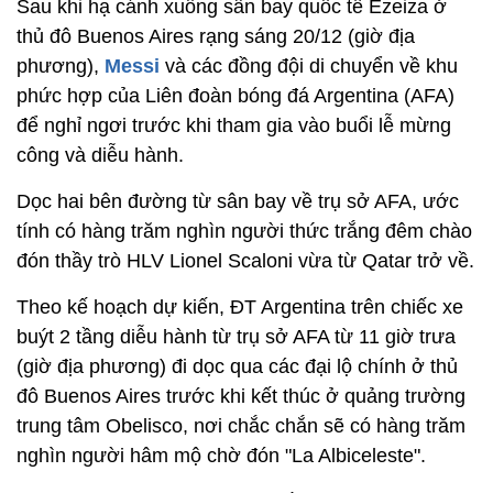
Sau khi hạ cánh xuống sân bay quốc tế Ezeiza ở
thủ đô Buenos Aires rạng sáng 20/12 (giờ địa
phương),
Messi
và các đồng đội di chuyển về khu
phức hợp của Liên đoàn bóng đá Argentina (AFA)
để nghỉ ngơi trước khi tham gia vào buổi lễ mừng
công và diễu hành.
Dọc hai bên đường từ sân bay về trụ sở AFA, ước
tính có hàng trăm nghìn người thức trắng đêm chào
đón thầy trò HLV Lionel Scaloni vừa từ Qatar trở về.
Theo kế hoạch dự kiến, ĐT Argentina trên chiếc xe
buýt 2 tầng diễu hành từ trụ sở AFA từ 11 giờ trưa
(giờ địa phương) đi dọc qua các đại lộ chính ở thủ
đô Buenos Aires trước khi kết thúc ở quảng trường
trung tâm Obelisco, nơi chắc chắn sẽ có hàng trăm
nghìn người hâm mộ chờ đón "La Albiceleste".