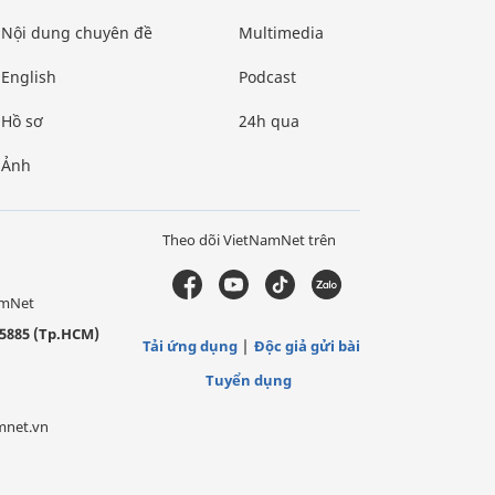
Nội dung chuyên đề
Multimedia
English
Podcast
Hồ sơ
24h qua
Ảnh
Theo dõi VietNamNet trên
amNet
5885 (Tp.HCM)
Tải ứng dụng
Độc giả gửi bài
Tuyển dụng
mnet.vn