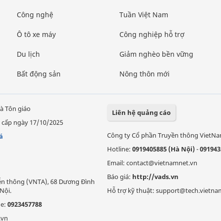
Công nghệ
Tuần Việt Nam
Ô tô xe máy
Công nghiệp hỗ trợ
Du lịch
Giảm nghèo bền vững
Bất động sản
Nông thôn mới
à Tôn giáo
Liên hệ quảng cáo
 cấp ngày 17/10/2025
Công ty Cổ phần Truyền thông VietN
á
Hotline:
0919405885 (Hà Nội)
-
091943
Email: contact@vietnamnet.vn
Báo giá:
http://vads.vn
Viễn thông (VNTA), 68 Dương Đình
Nội.
Hỗ trợ kỹ thuật: support@tech.vietna
ne:
0923457788
.vn