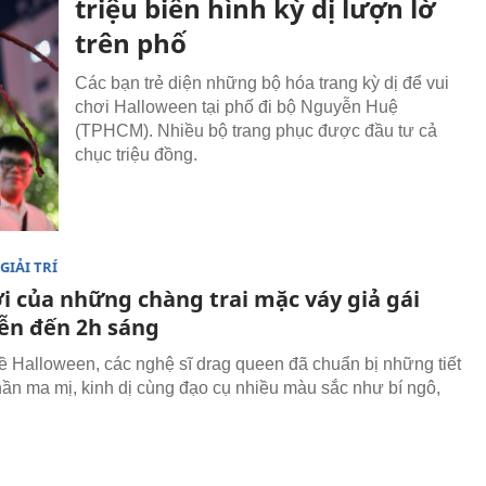
triệu biến hình kỳ dị lượn lờ
trên phố
Các bạn trẻ diện những bộ hóa trang kỳ dị để vui
chơi Halloween tại phố đi bộ Nguyễn Huệ
(TPHCM). Nhiều bộ trang phục được đầu tư cả
chục triệu đồng.
GIẢI TRÍ
ới của những chàng trai mặc váy giả gái
iễn đến 2h sáng
ề Halloween, các nghệ sĩ drag queen đã chuẩn bị những tiết
ần ma mị, kinh dị cùng đạo cụ nhiều màu sắc như bí ngô,