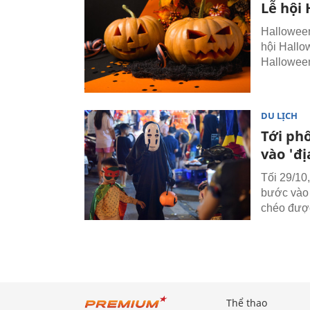
Lễ hội
Halloween
hội Hallo
Halloween
DU LỊCH
Tới ph
vào 'đị
Tối 29/10
bước vào 
chéo được
Thể thao