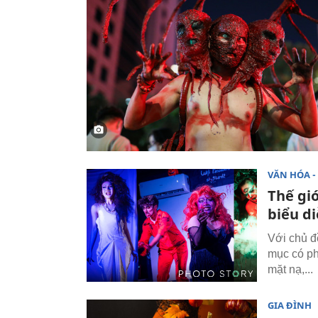
VĂN HÓA - 
Thế gi
biểu d
Với chủ đ
mục có ph
mặt nạ,...
GIA ĐÌNH