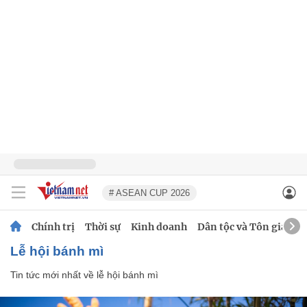
# ASEAN CUP 2026
Chính trị
Thời sự
Kinh doanh
Dân tộc và Tôn giáo
lễ hội bánh mì
Tin tức mới nhất về
lễ hội bánh mì