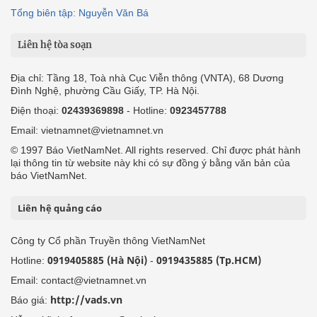
Tổng biên tập: Nguyễn Văn Bá
Liên hệ tòa soạn
Địa chỉ: Tầng 18, Toà nhà Cục Viễn thông (VNTA), 68 Dương
Đình Nghệ, phường Cầu Giấy, TP. Hà Nội.
Điện thoại:
02439369898
- Hotline:
0923457788
Email: vietnamnet@vietnamnet.vn
© 1997 Báo VietNamNet. All rights reserved. Chỉ được phát hành
lại thông tin từ website này khi có sự đồng ý bằng văn bản của
báo VietNamNet.
Liên hệ quảng cáo
Công ty Cổ phần Truyền thông VietNamNet
0919405885 (Hà Nội)
0919435885 (Tp.HCM)
Hotline:
-
Email: contact@vietnamnet.vn
http://vads.vn
Báo giá: