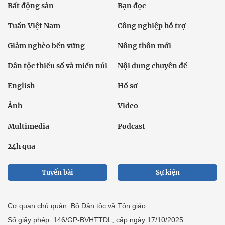
Bất động sản
Bạn đọc
Tuần Việt Nam
Công nghiệp hỗ trợ
Giảm nghèo bền vững
Nông thôn mới
Dân tộc thiểu số và miền núi
Nội dung chuyên đề
English
Hồ sơ
Ảnh
Video
Multimedia
Podcast
24h qua
Tuyến bài
Sự kiện
Cơ quan chủ quản: Bộ Dân tộc và Tôn giáo
Số giấy phép: 146/GP-BVHTTDL, cấp ngày 17/10/2025