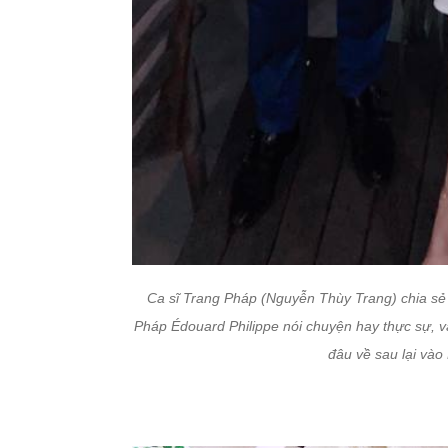
Ca sĩ Trang Pháp (Nguyễn Thùy Trang) chia sẻ h
Pháp Édouard Philippe nói chuyện hay thực sự, và
đâu về sau lại vào