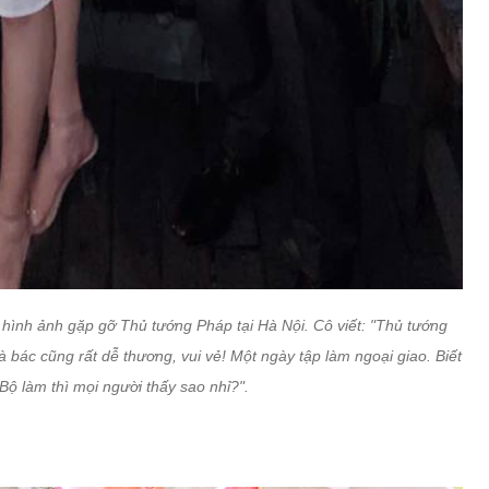
ình ảnh gặp gỡ Thủ tướng Pháp tại Hà Nội. Cô viết: "Thủ tướng
 bác cũng rất dễ thương, vui vẻ! Một ngày tập làm ngoại giao. Biết
 Bộ làm thì mọi người thấy sao nhỉ?".