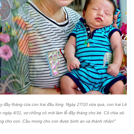
y đầy tháng của con trai đầu lòng. Ngày 27/10 vừa qua, con trai Lê
 ngày 4/11, vợ chồng cô mới làm lễ đầy tháng cho bé. Cô chia sẻ:
ng cho con. Cầu mong cho con được bình an và thành nhân!"