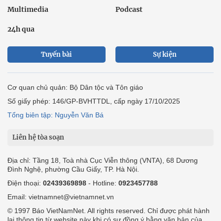
Multimedia
Podcast
24h qua
Tuyến bài
Sự kiện
Cơ quan chủ quản: Bộ Dân tộc và Tôn giáo
Số giấy phép: 146/GP-BVHTTDL, cấp ngày 17/10/2025
Tổng biên tập: Nguyễn Văn Bá
Liên hệ tòa soạn
Địa chỉ: Tầng 18, Toà nhà Cục Viễn thông (VNTA), 68 Dương
Đình Nghệ, phường Cầu Giấy, TP. Hà Nội.
Điện thoại:
02439369898
- Hotline:
0923457788
Email: vietnamnet@vietnamnet.vn
© 1997 Báo VietNamNet. All rights reserved. Chỉ được phát hành
lại thông tin từ website này khi có sự đồng ý bằng văn bản của