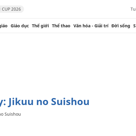
 CUP 2026
Tu
giáo
Giáo dục
Thế giới
Thể thao
Văn hóa - Giải trí
Đời sống
S
y: Jikuu no Suishou
 no Suishou