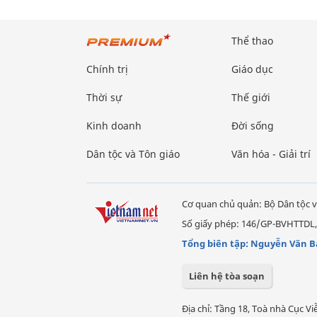
Thể thao
Chính trị
Giáo dục
Thời sự
Thế giới
Kinh doanh
Đời sống
Dân tộc và Tôn giáo
Văn hóa - Giải trí
Cơ quan chủ quản: Bộ Dân tộc v
Số giấy phép: 146/GP-BVHTTDL,
Tổng biên tập: Nguyễn Văn B
Liên hệ tòa soạn
Địa chỉ: Tầng 18, Toà nhà Cục 