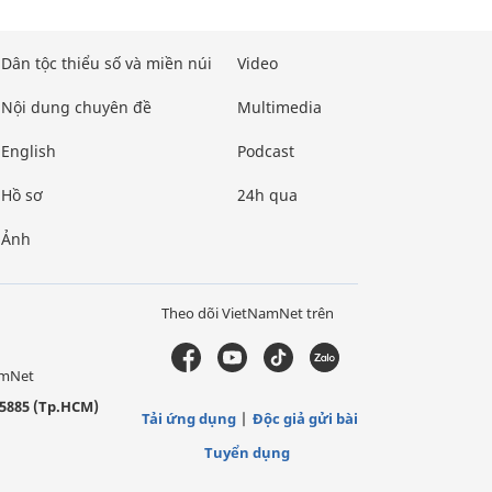
Dân tộc thiểu số và miền núi
Video
Nội dung chuyên đề
Multimedia
English
Podcast
Hồ sơ
24h qua
Ảnh
Theo dõi VietNamNet trên
amNet
5885 (Tp.HCM)
Tải ứng dụng
Độc giả gửi bài
Tuyển dụng