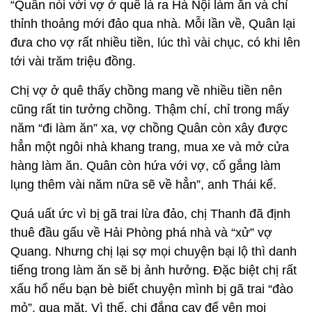
“Quân nói với vợ ở quê là ra Hà Nội làm ăn và chỉ
thỉnh thoảng mới đảo qua nhà. Mỗi lần về, Quân lại
đưa cho vợ rất nhiều tiền, lúc thì vài chục, có khi lên
tới vài trăm triệu đồng.
Chị vợ ở quê thấy chồng mang về nhiều tiền nên
cũng rất tin tưởng chồng. Thậm chí, chỉ trong mấy
năm “đi làm ăn” xa, vợ chồng Quân còn xây được
hẳn một ngôi nhà khang trang, mua xe và mở cửa
hàng làm ăn. Quân còn hứa với vợ, cố gắng làm
lụng thêm vài năm nữa sẽ về hẳn”, anh Thái kể.
Quá uất ức vì bị gã trai lừa đảo, chị Thanh đã định
thuê đầu gấu về Hải Phòng phá nhà và “xử” vợ
Quang. Nhưng chị lại sợ mọi chuyện bại lộ thì danh
tiếng trong làm ăn sẽ bị ảnh hưởng. Đặc biệt chị rất
xấu hổ nếu bạn bè biết chuyện mình bị gã trai “đào
mỏ”, qua mặt. Vì thế, chị đắng cay để yên mọi