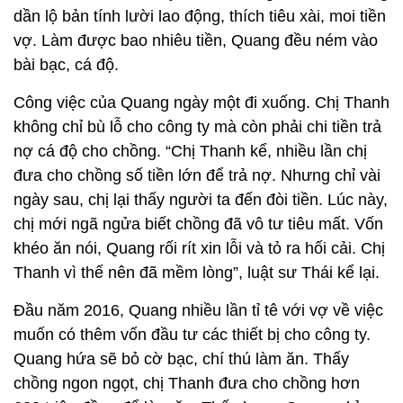
dần lộ bản tính lười lao động, thích tiêu xài, moi tiền
vợ. Làm được bao nhiêu tiền, Quang đều ném vào
bài bạc, cá độ.
Công việc của Quang ngày một đi xuống. Chị Thanh
không chỉ bù lỗ cho công ty mà còn phải chi tiền trả
nợ cá độ cho chồng. “Chị Thanh kể, nhiều lần chị
đưa cho chồng số tiền lớn để trả nợ. Nhưng chỉ vài
ngày sau, chị lại thấy người ta đến đòi tiền. Lúc này,
chị mới ngã ngửa biết chồng đã vô tư tiêu mất. Vốn
khéo ăn nói, Quang rối rít xin lỗi và tỏ ra hối cải. Chị
Thanh vì thế nên đã mềm lòng”, luật sư Thái kể lại.
Đầu năm 2016, Quang nhiều lần tỉ tê với vợ về việc
muốn có thêm vốn đầu tư các thiết bị cho công ty.
Quang hứa sẽ bỏ cờ bạc, chí thú làm ăn. Thấy
chồng ngon ngọt, chị Thanh đưa cho chồng hơn