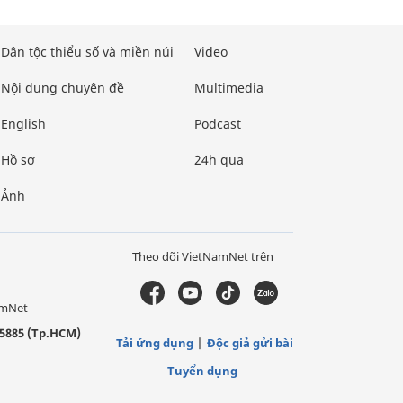
Dân tộc thiểu số và miền núi
Video
Nội dung chuyên đề
Multimedia
English
Podcast
Hồ sơ
24h qua
Ảnh
Theo dõi VietNamNet trên
amNet
5885 (Tp.HCM)
Tải ứng dụng
Độc giả gửi bài
Tuyển dụng