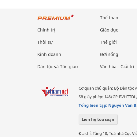
Thể thao
Chính trị
Giáo dục
Thời sự
Thế giới
Kinh doanh
Đời sống
Dân tộc và Tôn giáo
Văn hóa - Giải trí
Cơ quan chủ quản: Bộ Dân tộc v
Số giấy phép: 146/GP-BVHTTDL,
Tổng biên tập: Nguyễn Văn B
Liên hệ tòa soạn
Địa chỉ: Tầng 18, Toà nhà Cục 