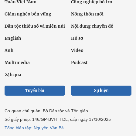
Tuần Việt Nam
Công nghiệp hỗ trợ
Giảm nghèo bền vững
Nông thôn mới
Dân tộc thiểu số và miền núi
Nội dung chuyên đề
English
Hồ sơ
Ảnh
Video
Multimedia
Podcast
24h qua
Tuyến bài
Sự kiện
Cơ quan chủ quản: Bộ Dân tộc và Tôn giáo
Số giấy phép: 146/GP-BVHTTDL, cấp ngày 17/10/2025
Tổng biên tập: Nguyễn Văn Bá