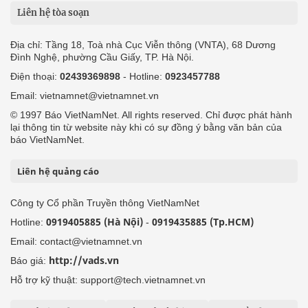
Liên hệ tòa soạn
Địa chỉ: Tầng 18, Toà nhà Cục Viễn thông (VNTA), 68 Dương
Đình Nghệ, phường Cầu Giấy, TP. Hà Nội.
Điện thoại:
02439369898
- Hotline:
0923457788
Email: vietnamnet@vietnamnet.vn
© 1997 Báo VietNamNet. All rights reserved. Chỉ được phát hành
lại thông tin từ website này khi có sự đồng ý bằng văn bản của
báo VietNamNet.
Liên hệ quảng cáo
Công ty Cổ phần Truyền thông VietNamNet
0919405885 (Hà Nội)
0919435885 (Tp.HCM)
Hotline:
-
Email: contact@vietnamnet.vn
http://vads.vn
Báo giá:
Hỗ trợ kỹ thuật: support@tech.vietnamnet.vn