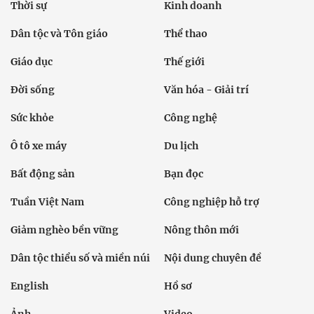
Thời sự
Kinh doanh
Dân tộc và Tôn giáo
Thể thao
Giáo dục
Thế giới
Đời sống
Văn hóa - Giải trí
Sức khỏe
Công nghệ
Ô tô xe máy
Du lịch
Bất động sản
Bạn đọc
Tuần Việt Nam
Công nghiệp hỗ trợ
Giảm nghèo bền vững
Nông thôn mới
Dân tộc thiểu số và miền núi
Nội dung chuyên đề
English
Hồ sơ