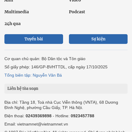
Ảnh
Video
Multimedia
Podcast
24h qua
Tuyến bài
Sự kiện
Cơ quan chủ quản: Bộ Dân tộc và Tôn giáo
Số giấy phép: 146/GP-BVHTTDL, cấp ngày 17/10/2025
Tổng biên tập: Nguyễn Văn Bá
Liên hệ tòa soạn
Địa chỉ: Tầng 18, Toà nhà Cục Viễn thông (VNTA), 68 Dương
Đình Nghệ, phường Cầu Giấy, TP. Hà Nội.
Điện thoại:
02439369898
- Hotline:
0923457788
Email: vietnamnet@vietnamnet.vn