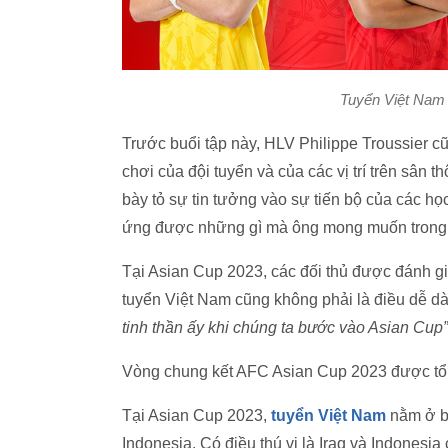
Tuyển Việt Nam 
Trước buổi tập này, HLV Philippe Troussier c
chơi của đội tuyển và của các vị trí trên sân 
bày tỏ sự tin tưởng vào sự tiến bộ của các học
ứng được những gì mà ông mong muốn trong việ
Tại Asian Cup 2023, các đối thủ được đánh g
tuyển Việt Nam cũng không phải là điều dễ d
tinh thần ấy khi chúng ta bước vào Asian Cup”
Vòng chung kết AFC Asian Cup 2023 được tổ c
Tại Asian Cup 2023,
tuyển Việt Nam
nằm ở bả
Indonesia. Có điều thú vị là Iraq và Indonesia