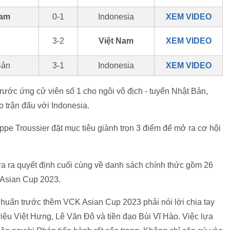
Nam
0-1
Indonesia
XEM VIDEO
3-2
Việt Nam
XEM VIDEO
Bản
3-1
Indonesia
XEM VIDEO
 trước ứng cử viên số 1 cho ngôi vô địch - tuyển Nhật Bản,
o trận đấu với Indonesia.
ppe Troussier đặt mục tiêu giành trọn 3 điểm để mở ra cơ hội
ưa ra quyết định cuối cùng về danh sách chính thức gồm 26
 Asian Cup 2023.
p huấn trước thềm VCK Asian Cup 2023 phải nói lời chia tay
riệu Việt Hưng, Lê Văn Đô và tiền đạo Bùi Vĩ Hào. Việc lựa