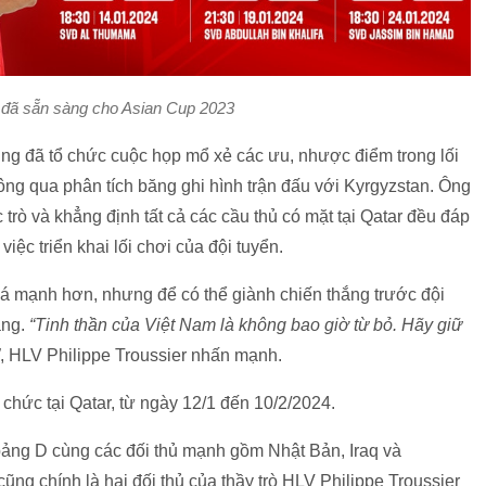
đã sẵn sàng cho Asian Cup 2023
ũng đã tổ chức cuộc họp mổ xẻ các ưu, nhược điểm trong lối
thông qua phân tích băng ghi hình trận đấu với Kyrgyzstan. Ông
 trò và khẳng định tất cả các cầu thủ có mặt tại Qatar đều đáp
c triển khai lối chơi của đội tuyển.
iá mạnh hơn, nhưng để có thể giành chiến thắng trước đội
àng.
“Tinh thần của Việt Nam là không bao giờ từ bỏ. Hãy giữ
, HLV Philippe Troussier nhấn mạnh.
hức tại Qatar, từ ngày 12/1 đến 10/2/2024.
ng D cùng các đối thủ mạnh gồm Nhật Bản, Iraq và
 cũng chính là hai đối thủ của thầy trò HLV Philippe Troussier