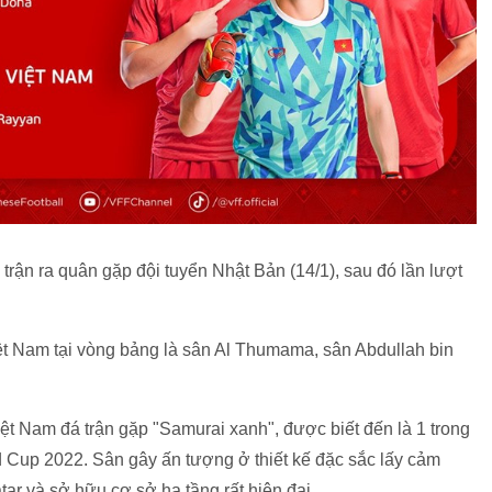
trận ra quân gặp đội tuyển Nhật Bản (14/1), sau đó lần lượt
ệt Nam tại vòng bảng là sân Al Thumama, sân Abdullah bin
t Nam đá trận gặp "Samurai xanh", được biết đến là 1 trong
Cup 2022. Sân gây ấn tượng ở thiết kế đặc sắc lấy cảm
ar và sở hữu cơ sở hạ tầng rất hiện đại.