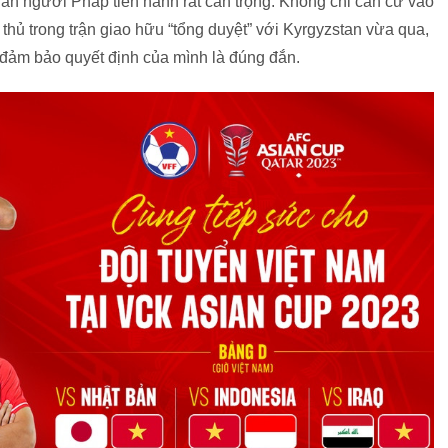
n người Pháp tiến hành rất cẩn trọng. Không chỉ căn cứ vào
 thủ trong trận giao hữu “tổng duyệt” với Kyrgyzstan vừa qua,
 đảm bảo quyết định của mình là đúng đắn.