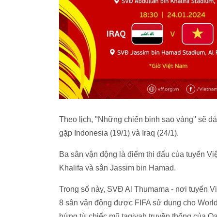
Theo lịch, "Những chiến binh sao vàng" sẽ đá 
gặp Indonesia (19/1) và Iraq (24/1).
Ba sân vận động là điểm thi đấu của tuyển Vi
Khalifa và sân Jassim bin Hamad.
Trong số này, SVĐ Al Thumama - nơi tuyển Việ
8 sân vận động được FIFA sử dụng cho World 
hứng từ chiếc mũ taqiyah truyền thống của Qat