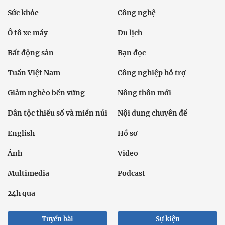
Sức khỏe
Công nghệ
Ô tô xe máy
Du lịch
Bất động sản
Bạn đọc
Tuần Việt Nam
Công nghiệp hỗ trợ
Giảm nghèo bền vững
Nông thôn mới
Dân tộc thiểu số và miền núi
Nội dung chuyên đề
English
Hồ sơ
Ảnh
Video
Multimedia
Podcast
24h qua
Tuyến bài
Sự kiện