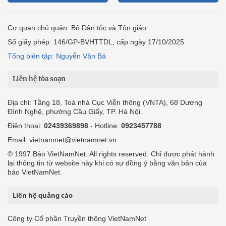
Cơ quan chủ quản: Bộ Dân tộc và Tôn giáo
Số giấy phép: 146/GP-BVHTTDL, cấp ngày 17/10/2025
Tổng biên tập: Nguyễn Văn Bá
Liên hệ tòa soạn
Địa chỉ: Tầng 18, Toà nhà Cục Viễn thông (VNTA), 68 Dương
Đình Nghệ, phường Cầu Giấy, TP. Hà Nội.
Điện thoại:
02439369898
- Hotline:
0923457788
Email: vietnamnet@vietnamnet.vn
© 1997 Báo VietNamNet. All rights reserved. Chỉ được phát hành
lại thông tin từ website này khi có sự đồng ý bằng văn bản của
báo VietNamNet.
Liên hệ quảng cáo
Công ty Cổ phần Truyền thông VietNamNet