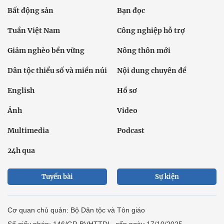
Bất động sản
Bạn đọc
Tuần Việt Nam
Công nghiệp hỗ trợ
Giảm nghèo bền vững
Nông thôn mới
Dân tộc thiểu số và miền núi
Nội dung chuyên đề
English
Hồ sơ
Ảnh
Video
Multimedia
Podcast
24h qua
Tuyến bài
Sự kiện
Cơ quan chủ quản: Bộ Dân tộc và Tôn giáo
Số giấy phép: 146/GP-BVHTTDL, cấp ngày 17/10/2025