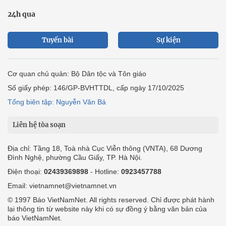
24h qua
Tuyến bài
Sự kiện
Cơ quan chủ quản: Bộ Dân tộc và Tôn giáo
Số giấy phép: 146/GP-BVHTTDL, cấp ngày 17/10/2025
Tổng biên tập: Nguyễn Văn Bá
Liên hệ tòa soạn
Địa chỉ: Tầng 18, Toà nhà Cục Viễn thông (VNTA), 68 Dương
Đình Nghệ, phường Cầu Giấy, TP. Hà Nội.
Điện thoại:
02439369898
- Hotline:
0923457788
Email: vietnamnet@vietnamnet.vn
© 1997 Báo VietNamNet. All rights reserved. Chỉ được phát hành
lại thông tin từ website này khi có sự đồng ý bằng văn bản của
báo VietNamNet.