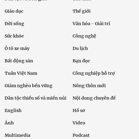
Giáo dục
Thế giới
Đời sống
Văn hóa - Giải trí
Sức khỏe
Công nghệ
Ô tô xe máy
Du lịch
Bất động sản
Bạn đọc
Tuần Việt Nam
Công nghiệp hỗ trợ
Giảm nghèo bền vững
Nông thôn mới
Dân tộc thiểu số và miền núi
Nội dung chuyên đề
English
Hồ sơ
Ảnh
Video
Multimedia
Podcast