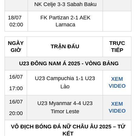
NK Celje 3-3 Sabah Baku
18/07
FK Partizan 2-1 AEK
02:00
Larnaca
NGÀY
TRỰC
TRẬN ĐẤU
GIỜ
TIẾP
U23 ĐÔNG NAM Á 2025 - VÒNG BẢNG
16/07
U23 Campuchia 1-1 U23
XEM
VIDEO
Lào
17:00
16/07
U23 Myanmar 4-4 U23
XEM
VIDEO
Timor Leste
20:00
VÔ ĐỊCH BÓNG ĐÁ NỮ CHÂU ÂU 2025 – TỨ
KẾT