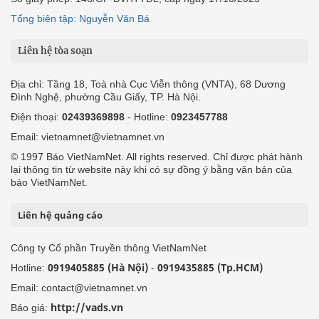
Tổng biên tập: Nguyễn Văn Bá
Liên hệ tòa soạn
Địa chỉ: Tầng 18, Toà nhà Cục Viễn thông (VNTA), 68 Dương
Đình Nghệ, phường Cầu Giấy, TP. Hà Nội.
Điện thoại:
02439369898
- Hotline:
0923457788
Email: vietnamnet@vietnamnet.vn
© 1997 Báo VietNamNet. All rights reserved. Chỉ được phát hành
lại thông tin từ website này khi có sự đồng ý bằng văn bản của
báo VietNamNet.
Liên hệ quảng cáo
Công ty Cổ phần Truyền thông VietNamNet
0919405885 (Hà Nội)
0919435885 (Tp.HCM)
Hotline:
-
Email: contact@vietnamnet.vn
http://vads.vn
Báo giá: