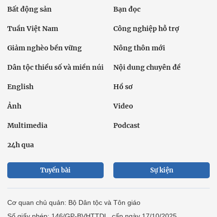
Bất động sản
Bạn đọc
Tuần Việt Nam
Công nghiệp hỗ trợ
Giảm nghèo bền vững
Nông thôn mới
Dân tộc thiểu số và miền núi
Nội dung chuyên đề
English
Hồ sơ
Ảnh
Video
Multimedia
Podcast
24h qua
Tuyến bài
Sự kiện
Cơ quan chủ quản: Bộ Dân tộc và Tôn giáo
Số giấy phép: 146/GP-BVHTTDL, cấp ngày 17/10/2025