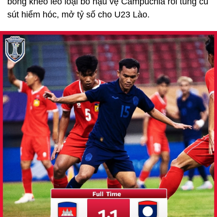
bóng khéo léo loại bỏ hậu vệ Campuchia rồi tung cú
sút hiểm hóc, mở tỷ số cho U23 Lào.