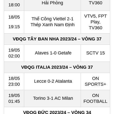
Hải Phòng
TV360
18:00
VTV5, FPT
18/05
Thể Công Viettel 2-1
Play,
Thép Xanh Nam Định
19:15
TV360
VĐQG TÂY BAN NHA 2023/24 – VÒNG 37
19/05
Alaves 1-0 Getafe
SCTV 15
02:00
VĐQG ITALIA 2023/24 – VÒNG 37
18/05
ON
Lecce 0-2 Atalanta
23:00
SPORTS+
19/05
ON
Torino 3-1 AC Milan
01:45
FOOTBALL
VĐQG ĐỨC 2023/24 – VÒNG 34