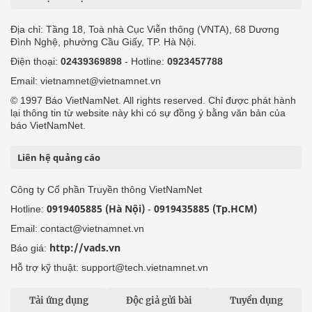
Địa chỉ: Tầng 18, Toà nhà Cục Viễn thông (VNTA), 68 Dương
Đình Nghệ, phường Cầu Giấy, TP. Hà Nội.
Điện thoại:
02439369898
- Hotline:
0923457788
Email: vietnamnet@vietnamnet.vn
© 1997 Báo VietNamNet. All rights reserved. Chỉ được phát hành
lại thông tin từ website này khi có sự đồng ý bằng văn bản của
báo VietNamNet.
Liên hệ quảng cáo
Công ty Cổ phần Truyền thông VietNamNet
0919405885 (Hà Nội)
0919435885 (Tp.HCM)
Hotline:
-
Email: contact@vietnamnet.vn
http://vads.vn
Báo giá:
Hỗ trợ kỹ thuật: support@tech.vietnamnet.vn
Tải ứng dụng
Độc giả gửi bài
Tuyển dụng