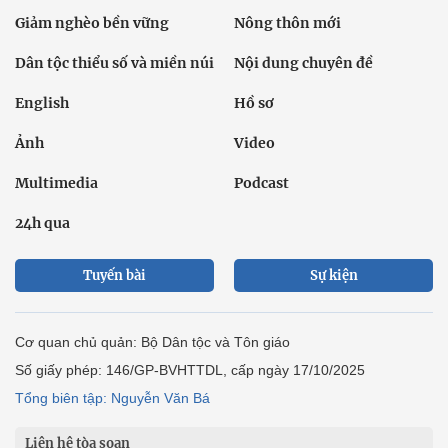
Giảm nghèo bền vững
Nông thôn mới
Dân tộc thiểu số và miền núi
Nội dung chuyên đề
English
Hồ sơ
Ảnh
Video
Multimedia
Podcast
24h qua
Tuyến bài
Sự kiện
Cơ quan chủ quản: Bộ Dân tộc và Tôn giáo
Số giấy phép: 146/GP-BVHTTDL, cấp ngày 17/10/2025
Tổng biên tập: Nguyễn Văn Bá
Liên hệ tòa soạn