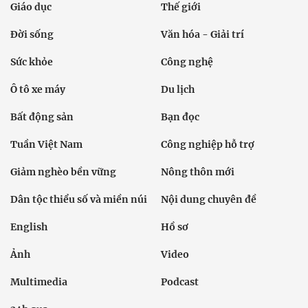
Giáo dục
Thế giới
Đời sống
Văn hóa - Giải trí
Sức khỏe
Công nghệ
Ô tô xe máy
Du lịch
Bất động sản
Bạn đọc
Tuần Việt Nam
Công nghiệp hỗ trợ
Giảm nghèo bền vững
Nông thôn mới
Dân tộc thiểu số và miền núi
Nội dung chuyên đề
English
Hồ sơ
Ảnh
Video
Multimedia
Podcast