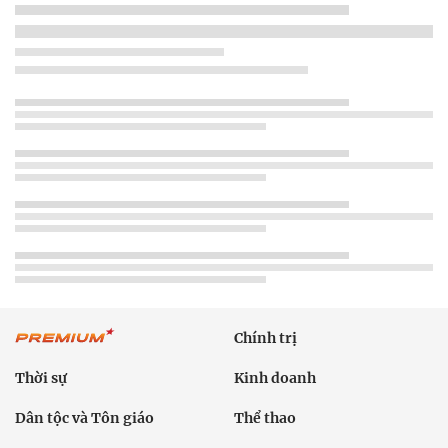
Chính trị
Thời sự
Kinh doanh
Dân tộc và Tôn giáo
Thể thao