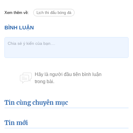
Xem thêm về:
Lịch thi đấu bóng đá
Tin cùng chuyên mục
Tin mới