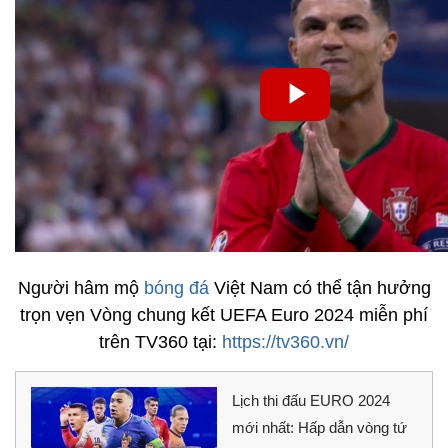
Người hâm mộ
bóng đá
Việt Nam có thể tận hưởng
trọn vẹn Vòng chung kết UEFA Euro 2024 miễn phí
trên TV360 tại:
https://tv360.vn/
Lịch thi đấu EURO 2024
mới nhất: Hấp dẫn vòng tứ