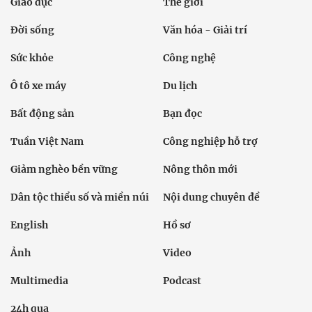
Giáo dục
Thế giới
Đời sống
Văn hóa - Giải trí
Sức khỏe
Công nghệ
Ô tô xe máy
Du lịch
Bất động sản
Bạn đọc
Tuần Việt Nam
Công nghiệp hỗ trợ
Giảm nghèo bền vững
Nông thôn mới
Dân tộc thiểu số và miền núi
Nội dung chuyên đề
English
Hồ sơ
Ảnh
Video
Multimedia
Podcast
24h qua