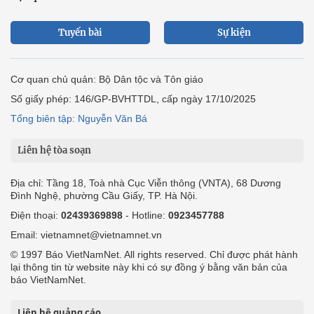
Tuyến bài
Sự kiện
Cơ quan chủ quản: Bộ Dân tộc và Tôn giáo
Số giấy phép: 146/GP-BVHTTDL, cấp ngày 17/10/2025
Tổng biên tập: Nguyễn Văn Bá
Liên hệ tòa soạn
Địa chỉ: Tầng 18, Toà nhà Cục Viễn thông (VNTA), 68 Dương
Đình Nghệ, phường Cầu Giấy, TP. Hà Nội.
Điện thoại:
02439369898
- Hotline:
0923457788
Email: vietnamnet@vietnamnet.vn
© 1997 Báo VietNamNet. All rights reserved. Chỉ được phát hành
lại thông tin từ website này khi có sự đồng ý bằng văn bản của
báo VietNamNet.
Liên hệ quảng cáo