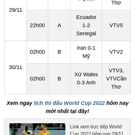
Thơ
29/11
Ecuador
22h00
A
1-2
VTV5
Senegal
Iran 0-1
02h00
B
VTV2
Mỹ
30/11
VTV3,
Xứ Wales
02h00
B
VTVCần
0-3 Anh
Thơ
Xem ngay
lịch thi đấu World Cup 2022
hôm nay
mới nhất tại đây!
Link xem trực tiếp World
Cup 2022 hôm nay 29/11