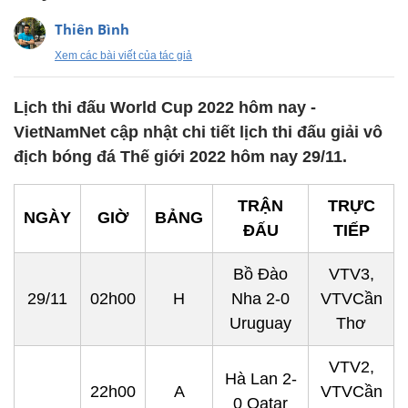
Thiên Bình
Xem các bài viết của tác giả
Lịch thi đấu World Cup 2022 hôm nay -
VietNamNet cập nhật chi tiết lịch thi đấu giải vô
địch bóng đá Thế giới 2022 hôm nay 29/11.
TRẬN
TRỰC
NGÀY
GIỜ
BẢNG
ĐẤU
TIẾP
Bồ Đào
VTV3,
29/11
02h00
H
Nha 2-0
VTVCần
Uruguay
Thơ
VTV2,
Hà Lan 2-
22h00
A
VTVCần
0 Qatar