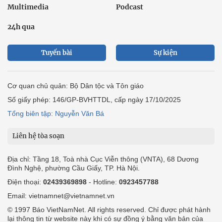
Multimedia
Podcast
24h qua
Tuyến bài
Sự kiện
Cơ quan chủ quản: Bộ Dân tộc và Tôn giáo
Số giấy phép: 146/GP-BVHTTDL, cấp ngày 17/10/2025
Tổng biên tập: Nguyễn Văn Bá
Liên hệ tòa soạn
Địa chỉ: Tầng 18, Toà nhà Cục Viễn thông (VNTA), 68 Dương
Đình Nghệ, phường Cầu Giấy, TP. Hà Nội.
Điện thoại:
02439369898
- Hotline:
0923457788
Email: vietnamnet@vietnamnet.vn
© 1997 Báo VietNamNet. All rights reserved. Chỉ được phát hành
lại thông tin từ website này khi có sự đồng ý bằng văn bản của