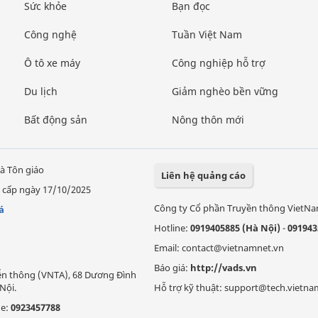
Sức khỏe
Bạn đọc
Công nghệ
Tuần Việt Nam
Ô tô xe máy
Công nghiệp hỗ trợ
Du lịch
Giảm nghèo bền vững
Bất động sản
Nông thôn mới
à Tôn giáo
Liên hệ quảng cáo
 cấp ngày 17/10/2025
Công ty Cổ phần Truyền thông VietN
á
Hotline:
0919405885 (Hà Nội)
-
091943
Email: contact@vietnamnet.vn
Báo giá:
http://vads.vn
Viễn thông (VNTA), 68 Dương Đình
Nội.
Hỗ trợ kỹ thuật: support@tech.vietna
ne:
0923457788