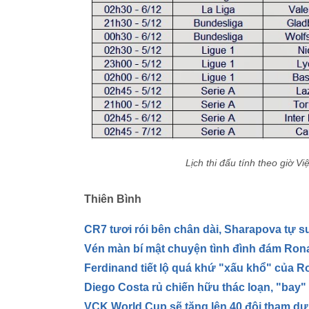
Lịch thi đấu tính theo giờ 
Thiên Bình
CR7 tươi rói bên chân dài, Sharapova tự s
Vén màn bí mật chuyện tình đình đám Ronal
Ferdinand tiết lộ quá khứ "xấu khổ" của R
Diego Costa rủ chiến hữu thác loạn, "bay
VCK World Cup sẽ tăng lên 40 đội tham dự