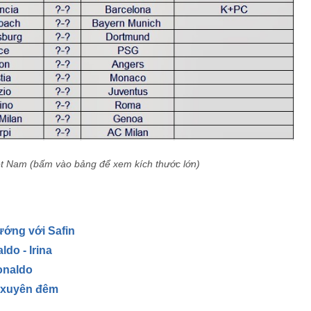
Việt Nam (bấm vào bảng để xem kích thước lớn)
ướng với Safin
do - Irina
onaldo
" xuyên đêm