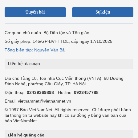
Tuyến bài
Sự kiện
Cơ quan chủ quản: Bộ Dân tộc và Tôn giáo
Số giấy phép: 146/GP-BVHTTDL, cấp ngày 17/10/2025
Tổng biên tập: Nguyễn Văn Bá
Liên hệ tòa soạn
Địa chỉ: Tầng 18, Toà nhà Cục Viễn thông (VNTA), 68 Dương
Đình Nghệ, phường Cầu Giấy, TP. Hà Nội.
Điện thoại:
02439369898
- Hotline:
0923457788
Email: vietnamnet@vietnamnet.vn
© 1997 Báo VietNamNet. All rights reserved. Chỉ được phát hành
lại thông tin từ website này khi có sự đồng ý bằng văn bản của
báo VietNamNet.
Liên hệ quảng cáo