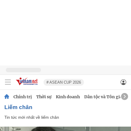
# ASEAN CUP 2026
Chính trị
Thời sự
Kinh doanh
Dân tộc và Tôn giáo
liếm chân
Tin tức mới nhất về
liếm chân