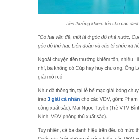
Tiền thưởng khiêm tốn cho các danh 
"Có hai vấn đề, một là ở góc độ nhà nước, C
góc độ thứ hai, Liên đoàn và các tổ chức xã hộ
Ngoài chuyện tiền thưởng khiêm tốn, nhiều HLV
nhì, ba không có Cúp hay huy chương. Ông Lê 
giải mới có.
Như đã thông tin, tại lễ bế mạc giải bóng chu
trao
3 giải cá nhân
cho các VĐV, gồm: Phạm Q
công xuất sắc), Mai Ngọc Tuyền (Trẻ VTV Bìn
Ninh, VĐV phòng thủ xuất sắc).
Tuy nhiên, cả ba danh hiệu trên đều có mức th
Quốc gia. Với những gì cống hiến, các VĐV 