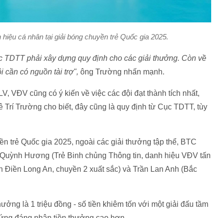
hiệu cá nhân tại giải bóng chuyền trẻ Quốc gia 2025.
ục TDTT phải xây dựng quy định cho các giải thưởng. Còn về
i cần có nguồn tài trợ",
ông Trường nhấn mạnh.
, VĐV cũng có ý kiến về việc các đội đạt thành tích nhất,
Trí Trường cho biết, đây cũng là quy định từ Cục TDTT, tùy
yền trẻ Quốc gia 2025, ngoài các giải thưởng tập thể, BTC
uỳnh Hương (Trẻ Binh chủng Thông tin, danh hiệu VĐV tấn
h Điền Long An, chuyền 2 xuất sắc) và Trần Lan Anh (Bắc
ưởng là 1 triệu đồng - số tiền khiêm tốn với một giải đấu tầm
xứng đáng nhận tiền thưởng cao hơn.