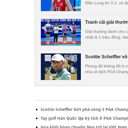
Điền Long An 3-2, vô đ
Tranh cãi giải thưở
Giải thưởng dành cho c
nhất là 1 triệu đồng, đa
Scottie Scheffler 
Phong độ không tốt ở ng
nhà vô địch PGA Champ
Scottie Scheffler bứt phá vòng 3 PGA Cham
Tay golf Hàn Quốc lập kỳ tích ở PGA Champ
Hoa khôi bóng chuyền Nga trở lại Việt Nam