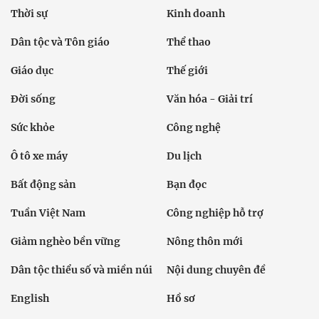
Thời sự
Kinh doanh
Dân tộc và Tôn giáo
Thể thao
Giáo dục
Thế giới
Đời sống
Văn hóa - Giải trí
Sức khỏe
Công nghệ
Ô tô xe máy
Du lịch
Bất động sản
Bạn đọc
Tuần Việt Nam
Công nghiệp hỗ trợ
Giảm nghèo bền vững
Nông thôn mới
Dân tộc thiểu số và miền núi
Nội dung chuyên đề
English
Hồ sơ