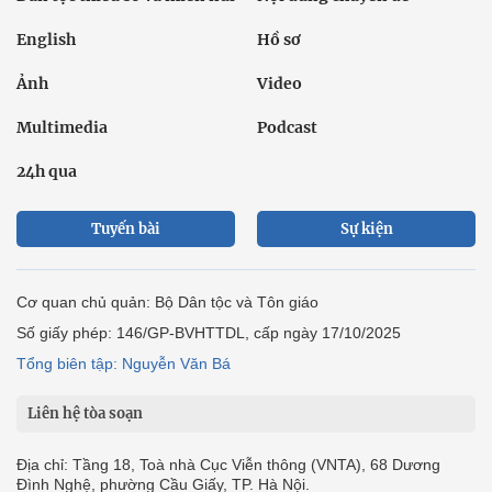
English
Hồ sơ
Ảnh
Video
Multimedia
Podcast
24h qua
Tuyến bài
Sự kiện
Cơ quan chủ quản: Bộ Dân tộc và Tôn giáo
Số giấy phép: 146/GP-BVHTTDL, cấp ngày 17/10/2025
Tổng biên tập: Nguyễn Văn Bá
Liên hệ tòa soạn
Địa chỉ: Tầng 18, Toà nhà Cục Viễn thông (VNTA), 68 Dương
Đình Nghệ, phường Cầu Giấy, TP. Hà Nội.