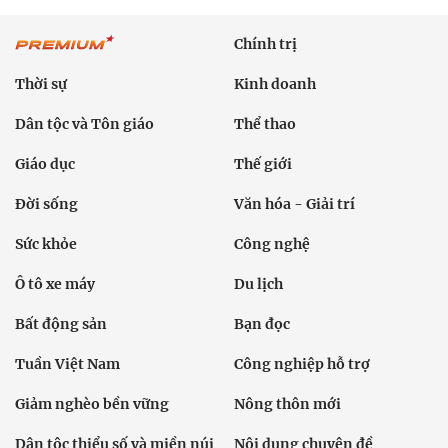
Chính trị
Thời sự
Kinh doanh
Dân tộc và Tôn giáo
Thể thao
Giáo dục
Thế giới
Đời sống
Văn hóa - Giải trí
Sức khỏe
Công nghệ
Ô tô xe máy
Du lịch
Bất động sản
Bạn đọc
Tuần Việt Nam
Công nghiệp hỗ trợ
Giảm nghèo bền vững
Nông thôn mới
Dân tộc thiểu số và miền núi
Nội dung chuyên đề