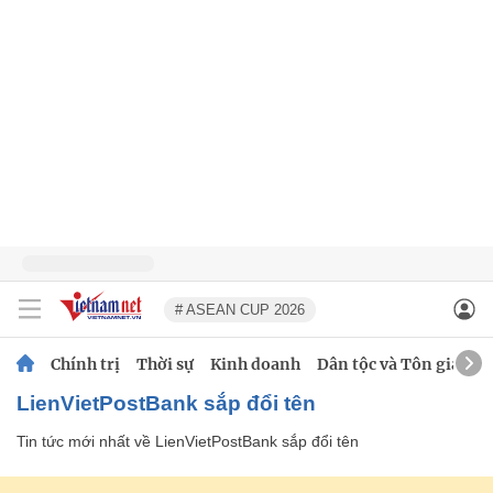
# ASEAN CUP 2026
Chính trị
Thời sự
Kinh doanh
Dân tộc và Tôn giáo
LienVietPostBank sắp đổi tên
Tin tức mới nhất về
LienVietPostBank sắp đổi tên