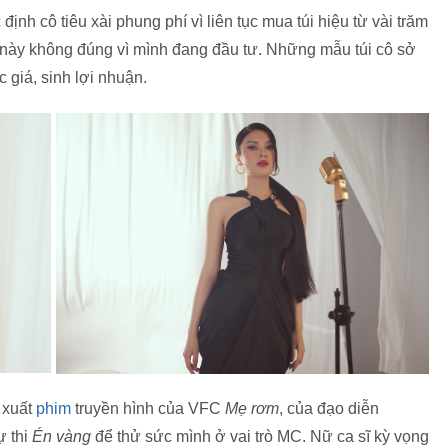
ịnh cô tiêu xài phung phí vì liên tục mua túi hiệu từ vài trăm
ều này không đúng vì mình đang đầu tư. Những mẫu túi cô sở
 giá, sinh lợi nhuận.
 xuất
phim
truyền hình của VFC
Mẹ rơm
, của đạo diễn
ự thi
Én vàng
để thử sức mình ở vai trò MC. Nữ ca sĩ kỳ vọng