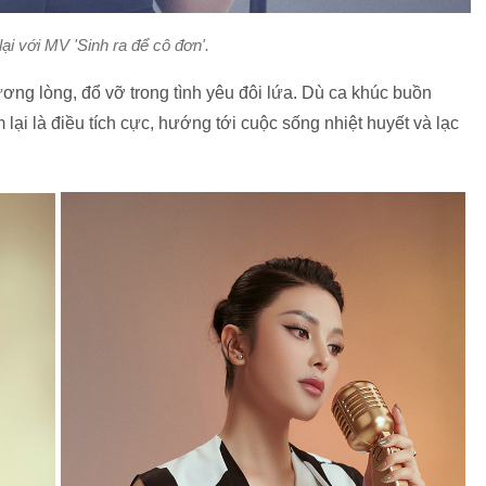
 lại với MV 'Sinh ra để cô đơn'.
ơng lòng, đổ vỡ trong tình yêu đôi lứa. Dù ca khúc buồn
ại là điều tích cực, hướng tới cuộc sống nhiệt huyết và lạc