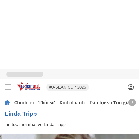
# ASEAN CUP 2026
Chính trị
Thời sự
Kinh doanh
Dân tộc và Tôn giáo
Linda Tripp
Tin tức mới nhất về
Linda Tripp