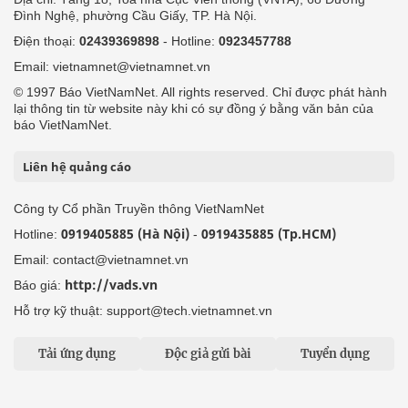
Đình Nghệ, phường Cầu Giấy, TP. Hà Nội.
Điện thoại:
02439369898
- Hotline:
0923457788
Email: vietnamnet@vietnamnet.vn
© 1997 Báo VietNamNet. All rights reserved. Chỉ được phát hành
lại thông tin từ website này khi có sự đồng ý bằng văn bản của
báo VietNamNet.
Liên hệ quảng cáo
Công ty Cổ phần Truyền thông VietNamNet
0919405885 (Hà Nội)
0919435885 (Tp.HCM)
Hotline:
-
Email: contact@vietnamnet.vn
http://vads.vn
Báo giá:
Hỗ trợ kỹ thuật: support@tech.vietnamnet.vn
Tải ứng dụng
Độc giả gửi bài
Tuyển dụng