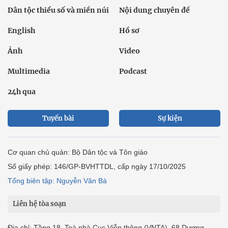
Dân tộc thiểu số và miền núi
Nội dung chuyên đề
English
Hồ sơ
Ảnh
Video
Multimedia
Podcast
24h qua
Tuyến bài
Sự kiện
Cơ quan chủ quản: Bộ Dân tộc và Tôn giáo
Số giấy phép: 146/GP-BVHTTDL, cấp ngày 17/10/2025
Tổng biên tập: Nguyễn Văn Bá
Liên hệ tòa soạn
Địa chỉ: Tầng 18, Toà nhà Cục Viễn thông (VNTA), 68 Dương