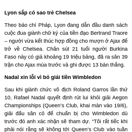
Lyon sắp có sao trẻ Chelsea
Theo báo chí Pháp, Lyon đang dẫn đầu danh sách
cuộc đua giành chữ ký của tiền đạo Bertrand Traore
– người vừa kết thúc hợp đồng cho mượn ở Ajax để
trở về Chelsea. Chân sút 21 tuổi người Burkina
Faso này có giá khoảng 19 triệu bảng, đã ra sân 39
trận cho Ajax mùa trước và ghi được 13 bàn thắng.
Nadal xin lỗi vì bỏ giải tiền Wimbledon
Sau khi giành chức vô địch Roland Garros lần thứ
10, Rafael Nadal quyết định rút lui khỏi giải Aegon
Championships (Queen’s Club, khai màn vào 19/6),
giải đấu sân cỏ để chuẩn bị cho Wimbledon dù
trước đó anh xác nhận sẽ tham dự. “Tôi rất tiếc khi
phải nói rằng sẽ không tới Queen’s Club vào tuần