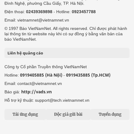
Đình Nghệ, phường Cầu Giấy, TP. Hà Nội.
Điện thoại:
02439369898
- Hotline:
0923457788
Email: vietnamnet@vietnamnet.vn
© 1997 Báo VietNamNet. All rights reserved. Chỉ được phát hành
lại thông tin từ website này khi có sự đồng ý bằng văn bản của
báo VietNamNet.
Liên hệ quảng cáo
Công ty Cổ phần Truyền thông VietNamNet
0919405885 (Hà Nội)
0919435885 (Tp.HCM)
Hotline:
-
Email: contact@vietnamnet.vn
http://vads.vn
Báo giá:
Hỗ trợ kỹ thuật: support@tech.vietnamnet.vn
Tải ứng dụng
Độc giả gửi bài
Tuyển dụng