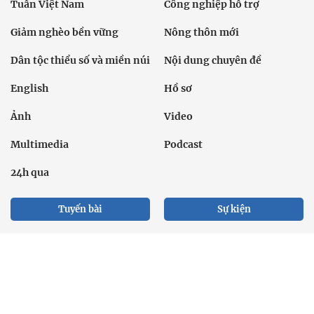
Tuần Việt Nam
Công nghiệp hỗ trợ
Giảm nghèo bền vững
Nông thôn mới
Dân tộc thiểu số và miền núi
Nội dung chuyên đề
English
Hồ sơ
Ảnh
Video
Multimedia
Podcast
24h qua
Tuyến bài
Sự kiện
Cơ quan chủ quản: Bộ Dân tộc và Tôn giáo
Số giấy phép: 146/GP-BVHTTDL, cấp ngày 17/10/2025
Tổng biên tập: Nguyễn Văn Bá