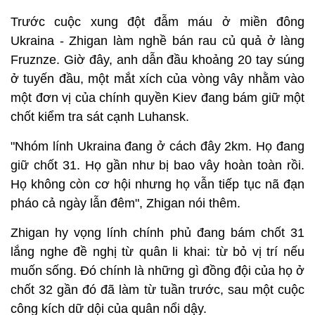
Trước cuộc xung đột đẫm máu ở miền đông
Ukraina - Zhigan làm nghề bán rau củ quả ở làng
Fruznze. Giờ đây, anh dẫn đầu khoảng 20 tay súng
ở tuyến đầu, một mắt xích của vòng vây nhằm vào
một đơn vị của chính quyền Kiev đang bám giữ một
chốt kiểm tra sát cạnh Luhansk.
"Nhóm lính Ukraina đang ở cách đây 2km. Họ đang
giữ chốt 31. Họ gần như bị bao vây hoàn toàn rồi.
Họ không còn cơ hội nhưng họ vẫn tiếp tục nã đạn
pháo cả ngày lẫn đêm", Zhigan nói thêm.
Zhigan hy vọng lính chính phủ đang bám chốt 31
lắng nghe đề nghị từ quân li khai: từ bỏ vị trí nếu
muốn sống. Đó chính là những gì đồng đội của họ ở
chốt 32 gần đó đã làm từ tuần trước, sau một cuộc
công kích dữ dội của quân nổi dậy.