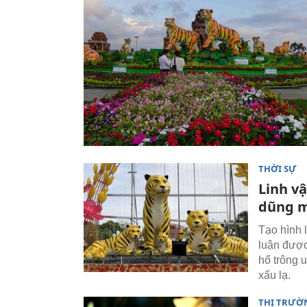
THỜI SỰ
Linh v
dũng m
Tạo hình 
luận được
hổ trông 
xấu lạ.
THỊ TRƯỜ