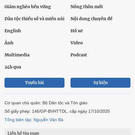
Giảm nghèo bền vững
Nông thôn mới
Dân tộc thiểu số và miền núi
Nội dung chuyên đề
English
Hồ sơ
Ảnh
Video
Multimedia
Podcast
24h qua
Tuyến bài
Sự kiện
Cơ quan chủ quản: Bộ Dân tộc và Tôn giáo
Số giấy phép: 146/GP-BVHTTDL, cấp ngày 17/10/2025
Tổng biên tập: Nguyễn Văn Bá
Liên hệ tòa soạn