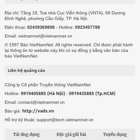
Địa chỉ: Tầng 18, Toà nhà Cục Viễn thông (VNTA), 68 Dương
Đình Nghệ, phường Cầu Giấy, TP. Hà Nội.
Điện thoại:
02439369898
- Hotline:
0923457788
Email: vietnamnet@vietnamnet.vn
© 1997 Báo VietNamNet. All rights reserved. Chỉ được phát hành
lại thông tin từ website này khi có sự đồng ý bằng văn bản của
báo VietNamNet.
Liên hệ quảng cáo
Công ty Cổ phần Truyền thông VietNamNet
0919405885 (Hà Nội)
0919435885 (Tp.HCM)
Hotline:
-
Email: contact@vietnamnet.vn
http://vads.vn
Báo giá:
Hỗ trợ kỹ thuật: support@tech.vietnamnet.vn
Tải ứng dụng
Độc giả gửi bài
Tuyển dụng