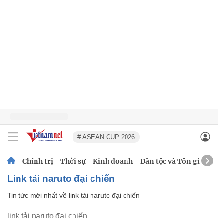
# ASEAN CUP 2026
Chính trị
Thời sự
Kinh doanh
Dân tộc và Tôn giáo
link tải naruto đại chiến
Tin tức mới nhất về
link tải naruto đại chiến
link tải naruto đại chiến