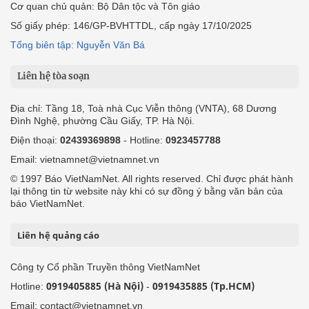
Cơ quan chủ quản: Bộ Dân tộc và Tôn giáo
Số giấy phép: 146/GP-BVHTTDL, cấp ngày 17/10/2025
Tổng biên tập: Nguyễn Văn Bá
Liên hệ tòa soạn
Địa chỉ: Tầng 18, Toà nhà Cục Viễn thông (VNTA), 68 Dương
Đình Nghệ, phường Cầu Giấy, TP. Hà Nội.
Điện thoại:
02439369898
- Hotline:
0923457788
Email: vietnamnet@vietnamnet.vn
© 1997 Báo VietNamNet. All rights reserved. Chỉ được phát hành
lại thông tin từ website này khi có sự đồng ý bằng văn bản của
báo VietNamNet.
Liên hệ quảng cáo
Công ty Cổ phần Truyền thông VietNamNet
0919405885 (Hà Nội)
0919435885 (Tp.HCM)
Hotline:
-
Email: contact@vietnamnet.vn