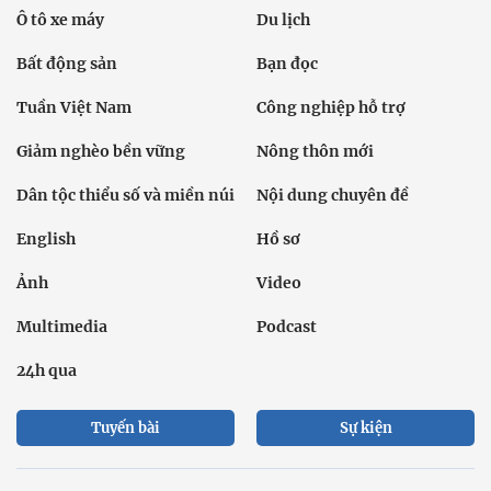
Ô tô xe máy
Du lịch
Bất động sản
Bạn đọc
Tuần Việt Nam
Công nghiệp hỗ trợ
Giảm nghèo bền vững
Nông thôn mới
Dân tộc thiểu số và miền núi
Nội dung chuyên đề
English
Hồ sơ
Ảnh
Video
Multimedia
Podcast
24h qua
Tuyến bài
Sự kiện