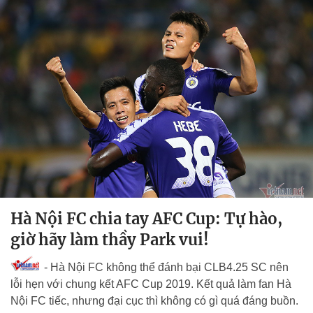
Hà Nội FC chia tay AFC Cup: Tự hào,
giờ hãy làm thầy Park vui!
- Hà Nội FC không thể đánh bại CLB4.25 SC nên
lỗi hẹn với chung kết AFC Cup 2019. Kết quả làm fan Hà
Nội FC tiếc, nhưng đại cục thì không có gì quá đáng buồn.