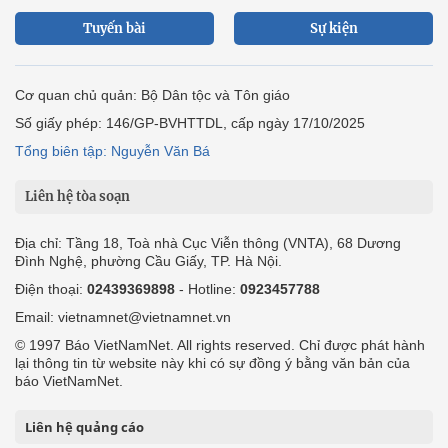
Tuyến bài
Sự kiện
Cơ quan chủ quản: Bộ Dân tộc và Tôn giáo
Số giấy phép: 146/GP-BVHTTDL, cấp ngày 17/10/2025
Tổng biên tập: Nguyễn Văn Bá
Liên hệ tòa soạn
Địa chỉ: Tầng 18, Toà nhà Cục Viễn thông (VNTA), 68 Dương
Đình Nghệ, phường Cầu Giấy, TP. Hà Nội.
Điện thoại:
02439369898
- Hotline:
0923457788
Email: vietnamnet@vietnamnet.vn
© 1997 Báo VietNamNet. All rights reserved. Chỉ được phát hành
lại thông tin từ website này khi có sự đồng ý bằng văn bản của
báo VietNamNet.
Liên hệ quảng cáo