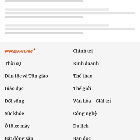
Chính trị
Thời sự
Kinh doanh
Dân tộc và Tôn giáo
Thể thao
Giáo dục
Thế giới
Đời sống
Văn hóa - Giải trí
Sức khỏe
Công nghệ
Ô tô xe máy
Du lịch
Bất động sản
Bạn đọc