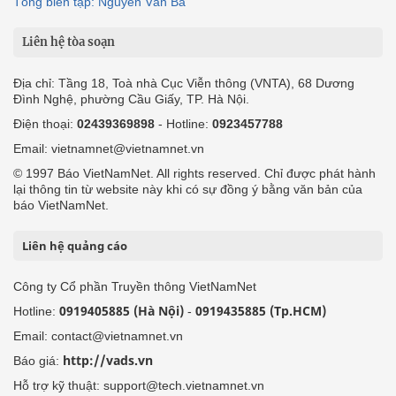
Tổng biên tập: Nguyễn Văn Bá
Liên hệ tòa soạn
Địa chỉ: Tầng 18, Toà nhà Cục Viễn thông (VNTA), 68 Dương
Đình Nghệ, phường Cầu Giấy, TP. Hà Nội.
Điện thoại:
02439369898
- Hotline:
0923457788
Email: vietnamnet@vietnamnet.vn
© 1997 Báo VietNamNet. All rights reserved. Chỉ được phát hành
lại thông tin từ website này khi có sự đồng ý bằng văn bản của
báo VietNamNet.
Liên hệ quảng cáo
Công ty Cổ phần Truyền thông VietNamNet
0919405885 (Hà Nội)
0919435885 (Tp.HCM)
Hotline:
-
Email: contact@vietnamnet.vn
http://vads.vn
Báo giá:
Hỗ trợ kỹ thuật: support@tech.vietnamnet.vn