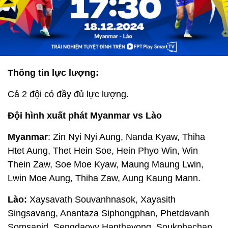
Thông tin lực lượng:
Cả 2 đội có đầy đủ lực lượng.
Đội hình xuất phát Myanmar vs Lào
Myanmar
: Zin Nyi Nyi Aung, Nanda Kyaw, Thiha
Htet Aung, Thet Hein Soe, Hein Phyo Win, Win
Thein Zaw, Soe Moe Kyaw, Maung Maung Lwin,
Lwin Moe Aung, Thiha Zaw, Aung Kaung Mann.
Lào:
Xaysavath Souvanhnasok, Xayasith
Singsavang, Anantaza Siphongphan, Phetdavanh
Somsanid, Sengdaovy Hanthavong, Soukphachan