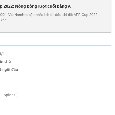
up 2022: Nóng bỏng lượt cuối bảng A
22 - VietNamNet cập nhật lịch thi đấu chi tiết AFF Cup 2022
 xác.
2/1
ấn chủ
t ngôi đầu
ilippines