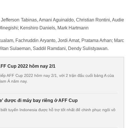
efferson Tabinas, Amani Aguinaldo, Christian Rontini, Audie
Minegishi; Kenshiro Daniels, Mark Hartmann
alam, Fachruddin Aryanto, Jordi Amat, Pratama Arhan; Marc
Witan Sulaeman, Saddil Ramdani, Dendy Sulistyawan.
 AFF Cup 2022 hôm nay 2/1
 tiếp AFF Cup 2022 hôm nay 2/1, với 2 trận đấu cuối bảng A của
Nam Á năm nay.
e' được đi máy bay riêng ở AFF Cup
iết tuyển Indonesia được hỗ trợ tốt nhất để chinh phục ngôi vô