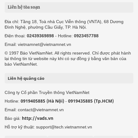
Liên hệ tòa soạn
Địa chỉ: Tầng 18, Toà nhà Cục Viễn thông (VNTA), 68 Dương
Đình Nghệ, phường Cầu Giấy, TP. Hà Nội.
Điện thoại:
02439369898
- Hotline:
0923457788
Email: vietnamnet@vietnamnet.vn
© 1997 Báo VietNamNet. All rights reserved. Chỉ được phát hành
lại thông tin từ website này khi có sự đồng ý bằng văn bản của
báo VietNamNet.
Liên hệ quảng cáo
Công ty Cổ phần Truyền thông VietNamNet
0919405885 (Hà Nội)
0919435885 (Tp.HCM)
Hotline:
-
Email: contact@vietnamnet.vn
http://vads.vn
Báo giá:
Hỗ trợ kỹ thuật: support@tech.vietnamnet.vn