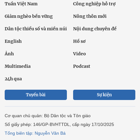
Tuần Việt Nam
Công nghiệp hỗ trợ
Giảm nghèo bền vững
Nông thôn mới
Dân tộc thiểu số và miền núi
Nội dung chuyên đề
English
Hồ sơ
Ảnh
Video
Multimedia
Podcast
24h qua
Tuyến bài
Sự kiện
Cơ quan chủ quản: Bộ Dân tộc và Tôn giáo
Số giấy phép: 146/GP-BVHTTDL, cấp ngày 17/10/2025
Tổng biên tập: Nguyễn Văn Bá