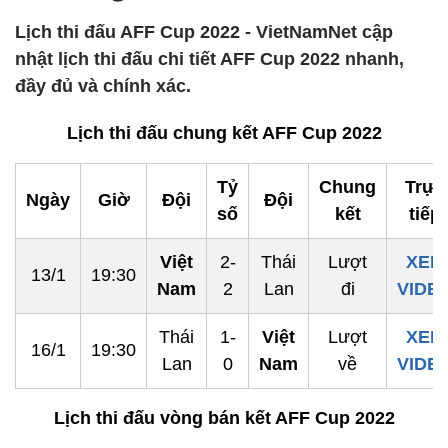
Lịch thi đấu AFF Cup 2022 - VietNamNet cập
nhật lịch thi đấu chi tiết AFF Cup 2022 nhanh,
đầy đủ và chính xác.
Lịch thi đấu chung kết AFF Cup 2022
Tỷ
Chung
Trực
Ngày
Giờ
Đội
Đội
số
kết
tiếp
Việt
2-
Thái
Lượt
XEM
13/1
19:30
Nam
2
Lan
đi
VIDE
Thái
1-
Việt
Lượt
XEM
16/1
19:30
Lan
0
Nam
về
VIDE
Lịch thi đấu vòng bán kết AFF Cup 2022