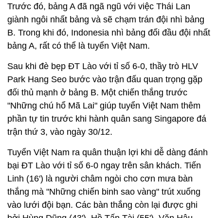
Trước đó, bảng A đã ngã ngũ với việc Thái Lan
giành ngôi nhất bảng và sẽ chạm trán đội nhì bảng
B. Trong khi đó, Indonesia nhì bảng đối đầu đội nhất
bảng A, rất có thể là tuyển Việt Nam.
Sau khi đè bẹp ĐT Lào với tỉ số 6-0, thầy trò HLV
Park Hang Seo bước vào trận đấu quan trọng gặp
đối thủ mạnh ở bảng B. Một chiến thắng trước
"Những chú hổ Mã Lai" giúp tuyển Việt Nam thêm
phần tự tin trước khi hành quân sang Singapore đá
trận thứ 3, vào ngày 30/12.
Tuyển Việt Nam ra quân thuận lợi khi dễ dàng đánh
bại ĐT Lào với tỉ số 6-0 ngay trên sân khách. Tiến
Linh (16') là người châm ngòi cho cơn mưa bàn
thắng mà "Những chiến binh sao vàng" trút xuống
vào lưới đội bạn. Các bàn thắng còn lại được ghi
bởi Hùng Dũng (43'), Hồ Tấn Tài (55'), Văn Hậu