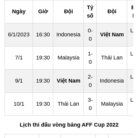
Tỷ
B
Ngày
Giờ
Đội
Đội
số
kế
0-
Lư
6/1/2023
16:30
Indonesia
Việt Nam
0
đ
1-
Lư
7/1
19:30
Malaysia
Thái Lan
0
đ
2-
Lư
9/1
19:30
Việt Nam
Indonesia
0
v
3-
Lư
10/1
19:30
Thái Lan
Malaysia
0
v
Lịch thi đấu vòng bảng AFF Cup 2022