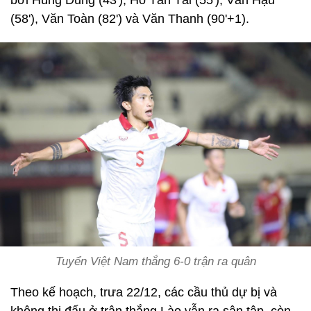
(58'), Văn Toàn (82') và Văn Thanh (90'+1).
Tuyển Việt Nam thắng 6-0 trận ra quân
Theo kế hoạch, trưa 22/12, các cầu thủ dự bị và
không thi đấu ở trận thắng Lào vẫn ra sân tập, còn