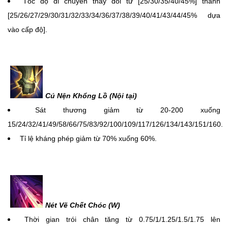
Tốc độ di chuyển thay đổi từ [25/30/35/40/45%] thành
[25/26/27/29/30/31/32/33/34/36/37/38/39/40/41/43/44/45% dựa
vào cấp độ].
Cú Nện Khổng Lồ (Nội tại)
Sát thương giảm từ 20-200 xuống
15/24/32/41/49/58/66/75/83/92/100/109/117/126/134/143/151/160.
Tỉ lệ kháng phép giảm từ 70% xuống 60%.
Nét Vẽ Chết Chóc (W)
Thời gian trói chân tăng từ 0.75/1/1.25/1.5/1.75 lên