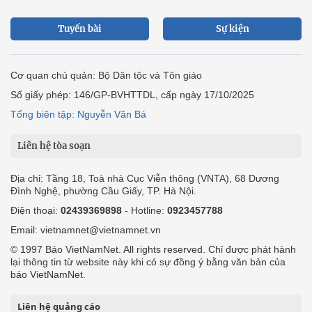
Tuyến bài
Sự kiện
Cơ quan chủ quản: Bộ Dân tộc và Tôn giáo
Số giấy phép: 146/GP-BVHTTDL, cấp ngày 17/10/2025
Tổng biên tập: Nguyễn Văn Bá
Liên hệ tòa soạn
Địa chỉ: Tầng 18, Toà nhà Cục Viễn thông (VNTA), 68 Dương
Đình Nghệ, phường Cầu Giấy, TP. Hà Nội.
Điện thoại:
02439369898
- Hotline:
0923457788
Email: vietnamnet@vietnamnet.vn
© 1997 Báo VietNamNet. All rights reserved. Chỉ được phát hành
lại thông tin từ website này khi có sự đồng ý bằng văn bản của
báo VietNamNet.
Liên hệ quảng cáo