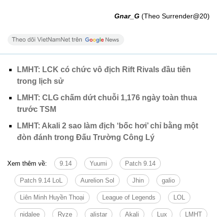
Gnar_G
(Theo Surrender@20)
LMHT: LCK có chức vô địch Rift Rivals đầu tiên
trong lịch sử
LMHT: CLG chấm dứt chuỗi 1,176 ngày toàn thua
trước TSM
LMHT: Akali 2 sao làm địch ‘bốc hơi’ chỉ bằng một
đòn đánh trong Đấu Trường Công Lý
Xem thêm về:
9.14
Yuumi
Patch 9.14
Patch 9.14 LoL
Aurelion Sol
Jhin
galio
Liên Minh Huyền Thoại
League of Legends
LOL
nidalee
Ryze
alistar
Akali
Lux
LMHT