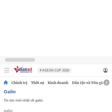
# ASEAN CUP 2026
Chính trị
Thời sự
Kinh doanh
Dân tộc và Tôn giáo
galio
Tin tức mới nhất về
galio
galio