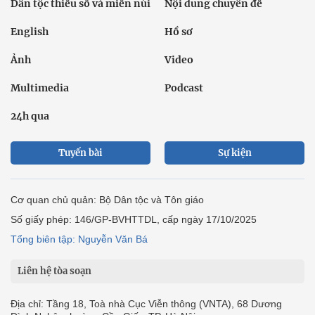
Dân tộc thiểu số và miền núi
Nội dung chuyên đề
English
Hồ sơ
Ảnh
Video
Multimedia
Podcast
24h qua
Tuyến bài
Sự kiện
Cơ quan chủ quản: Bộ Dân tộc và Tôn giáo
Số giấy phép: 146/GP-BVHTTDL, cấp ngày 17/10/2025
Tổng biên tập: Nguyễn Văn Bá
Liên hệ tòa soạn
Địa chỉ: Tầng 18, Toà nhà Cục Viễn thông (VNTA), 68 Dương