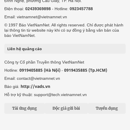
Đình Nghệ, phường Cầu Giấy, TP. Hà Nội.
Điện thoại:
02439369898
- Hotline:
0923457788
Email: vietnamnet@vietnamnet.vn
© 1997 Báo VietNamNet. All rights reserved. Chỉ được phát hành
lại thông tin từ website này khi có sự đồng ý bằng văn bản của
báo VietNamNet.
Liên hệ quảng cáo
Công ty Cổ phần Truyền thông VietNamNet
0919405885 (Hà Nội)
0919435885 (Tp.HCM)
Hotline:
-
Email: contact@vietnamnet.vn
http://vads.vn
Báo giá:
Hỗ trợ kỹ thuật: support@tech.vietnamnet.vn
Tải ứng dụng
Độc giả gửi bài
Tuyển dụng