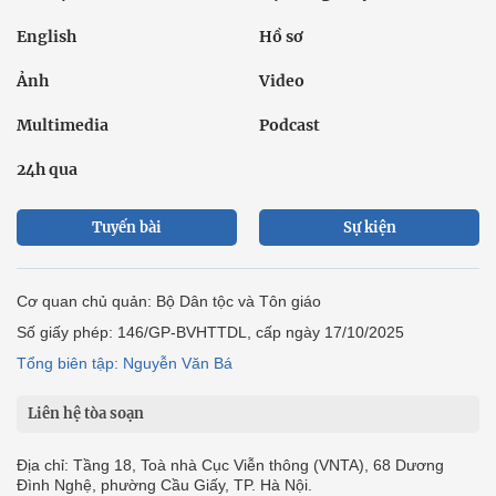
English
Hồ sơ
Ảnh
Video
Multimedia
Podcast
24h qua
Tuyến bài
Sự kiện
Cơ quan chủ quản: Bộ Dân tộc và Tôn giáo
Số giấy phép: 146/GP-BVHTTDL, cấp ngày 17/10/2025
Tổng biên tập: Nguyễn Văn Bá
Liên hệ tòa soạn
Địa chỉ: Tầng 18, Toà nhà Cục Viễn thông (VNTA), 68 Dương
Đình Nghệ, phường Cầu Giấy, TP. Hà Nội.