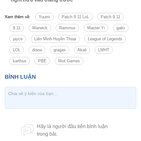
Xem thêm về:
Yuumi
Patch 9.11 LoL
Patch 9.11
9.11
Warwick
Rammus
Master Yi
galio
jayce
Liên Minh Huyền Thoại
League of Legends
LOL
diana
gragas
Akali
LMHT
karthus
PBE
Riot Games