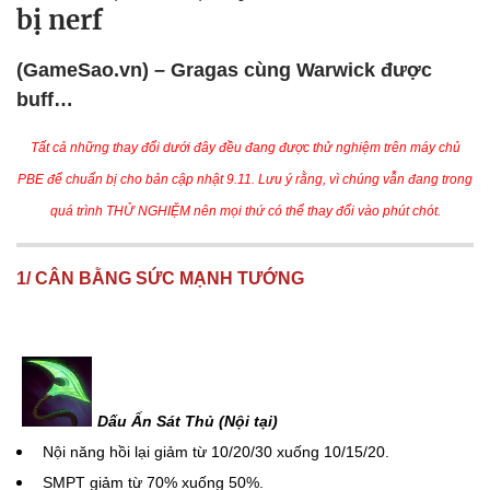
bị nerf
(GameSao.vn) – Gragas cùng Warwick được
buff…
Tất cả những thay đổi dưới đây đều đang được thử nghiệm trên máy chủ
PBE để chuẩn bị cho bản cập nhật 9.11. Lưu ý rằng, vì chúng vẫn đang trong
quá trình THỬ NGHIỆM nên mọi thứ có thể thay đổi vào phút chót.
1/ CÂN BẰNG SỨC MẠNH TƯỚNG
Dấu Ấn Sát Thủ (Nội tại)
Nội năng hồi lại giảm từ 10/20/30 xuống 10/15/20.
SMPT giảm từ 70% xuống 50%.