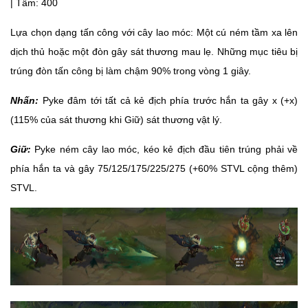
| Tầm: 400
Lựa chọn dạng tấn công với cây lao móc: Một cú ném tầm xa lên
dịch thủ hoặc một đòn gây sát thương mau lẹ. Những mục tiêu bị
trúng đòn tấn công bị làm chậm 90% trong vòng 1 giây.
Nhấn:
Pyke đâm tới tất cả kẻ địch phía trước hắn ta gây x (+x)
(115% của sát thương khi Giữ) sát thương vật lý.
Giữ:
Pyke ném cây lao móc, kéo kẻ địch đầu tiên trúng phải về
phía hắn ta và gây 75/125/175/225/275 (+60% STVL cộng thêm)
STVL.