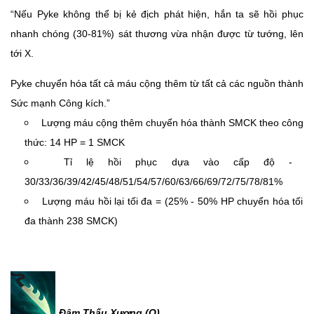
“Nếu Pyke không thể bị kẻ địch phát hiện, hắn ta sẽ hồi phục
nhanh chóng (30-81%) sát thương vừa nhận được từ tướng, lên
tới X.
Pyke chuyển hóa tất cả máu cộng thêm từ tất cả các nguồn thành
Sức mạnh Công kích.”
Lượng máu cộng thêm chuyển hóa thành SMCK theo công
thức: 14 HP = 1 SMCK
Tỉ lệ hồi phục dựa vào cấp độ -
30/33/36/39/42/45/48/51/54/57/60/63/66/69/72/75/78/81%
Lượng máu hồi lại tối đa = (25% - 50% HP chuyển hóa tối
đa thành 238 SMCK)
Đâm Thấu Xương (Q)