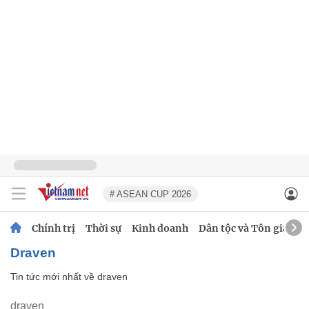
# ASEAN CUP 2026
Chính trị
Thời sự
Kinh doanh
Dân tộc và Tôn giáo
draven
Tin tức mới nhất về
draven
draven