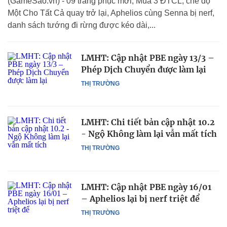
(GameSao.vn) - 09 trang phục mới, Mùa 3 ĐTCL, chế độ
Một Cho Tất Cả quay trở lại, Aphelios cùng Senna bị nerf,
danh sách tướng đi rừng được kéo dài,...
LMHT: Cập nhật PBE ngày 13/3 –
Phép Dịch Chuyển được làm lại
THỊ TRƯỜNG
LMHT: Chi tiết bản cập nhật 10.2
- Ngộ Không làm lại vẫn mất tích
THỊ TRƯỜNG
LMHT: Cập nhật PBE ngày 16/01
– Aphelios lại bị nerf triệt để
THỊ TRƯỜNG