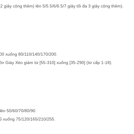
a 2 giây cộng thêm) lên 5/5.5/6/6.5/7 giây
tối đa 3 giây cộng thêm)
.
00 xuống 80/110/140/170/200.
ồn Giày Xéo giảm từ [55-310] xuống [35-290] (từ cấp 1-18).
lên 50/60/70/80/90.
5 xuống 75/120/165/210/255.