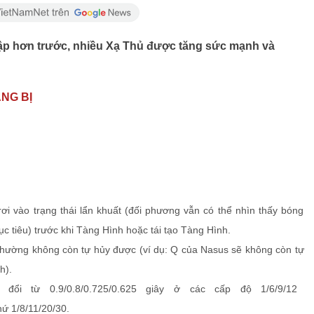
sập hơn trước, nhiều Xạ Thủ được tăng sức mạnh và
NG BỊ
rơi vào trạng thái lẩn khuất (đối phương vẫn có thể nhìn thấy bóng
 tiêu) trước khi Tàng Hình hoặc tái tạo Tàng Hình.
hường không còn tự hủy được (ví dụ: Q của Nasus sẽ không còn tự
h).
đổi từ 0.9/0.8/0.725/0.625 giây ở các cấp độ 1/6/9/12
hứ 1/8/11/20/30.