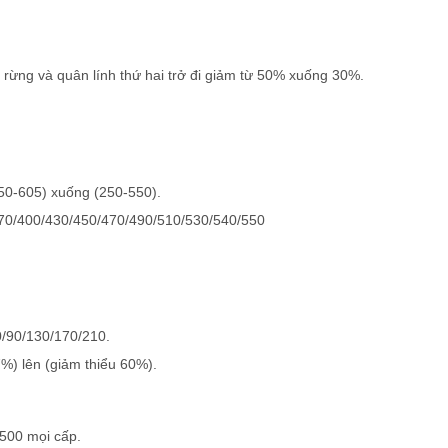
 rừng và quân lính thứ hai trở đi giảm từ 50% xuống 30%.
250-605) xuống (250-550).
/370/400/430/450/470/490/510/530/540/550
0/90/130/170/210.
%) lên (giảm thiểu 60%).
500 mọi cấp.