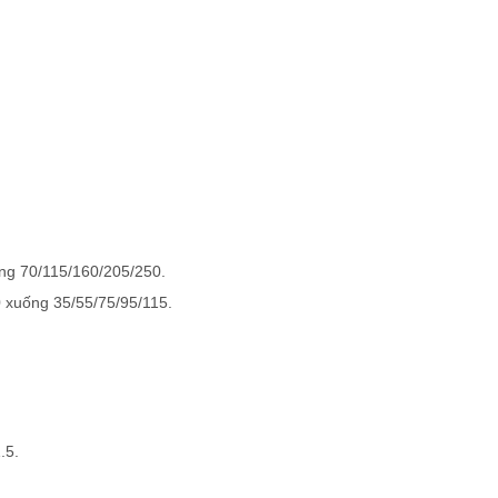
ng 70/115/160/205/250.
0 xuống 35/55/75/95/115.
.5.